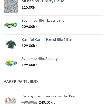
Mundbind - Liberty Eloise
115,00
kr.
Svømmebrille - Laser Lime
229,00
kr.
Bashful Kanin, Forest lille 18 cm
129,00
kr.
Svømmebrille, Snappy
199,00
kr.
VARER PÅ TILBUD
Kids by Friis Princess on The Pea
Den
Den
499,00
kr.
249,50
kr.
oprindelige
aktuelle