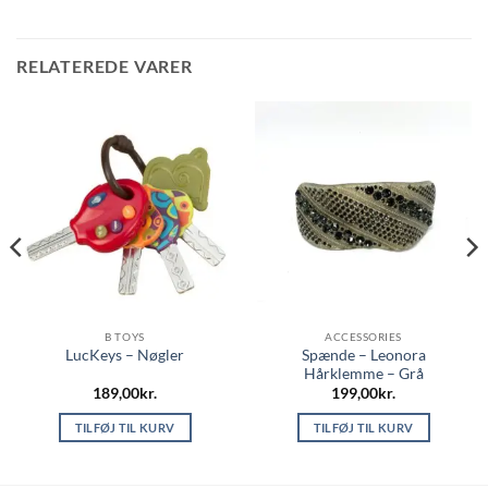
RELATEREDE VARER
B TOYS
ACCESSORIES
Spænde – Leonora
LucKeys – Nøgler
Hårklemme – Grå
189,00
kr.
199,00
kr.
TILFØJ TIL KURV
TILFØJ TIL KURV