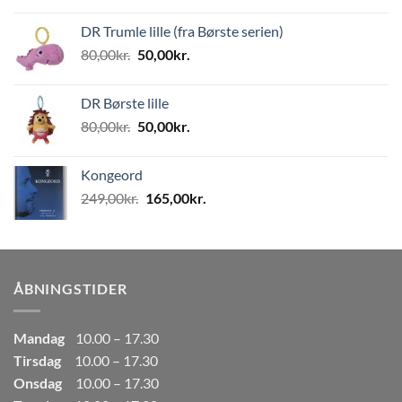
pris
pris
DR Trumle lille (fra Børste serien)
var:
er:
Den
Den
80,00
kr.
50,00
kr.
499,00kr..
249,50kr..
oprindelige
aktuelle
pris
pris
DR Børste lille
var:
er:
Den
Den
80,00
kr.
50,00
kr.
80,00kr..
50,00kr..
oprindelige
aktuelle
pris
pris
Kongeord
var:
er:
Den
Den
249,00
kr.
165,00
kr.
80,00kr..
50,00kr..
oprindelige
aktuelle
pris
pris
var:
er:
249,00kr..
165,00kr..
ÅBNINGSTIDER
Mandag
10.00 – 17.30
Tirsdag
10.00 – 17.30
Onsdag
10.00 – 17.30