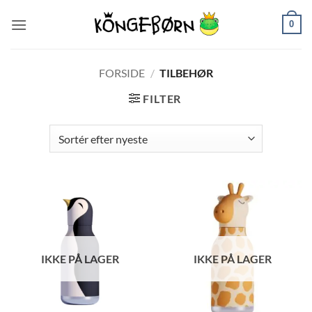
Fortsæt
0
til
indhold
FORSIDE
/
TILBEHØR
FILTER
IKKE PÅ LAGER
IKKE PÅ LAGER