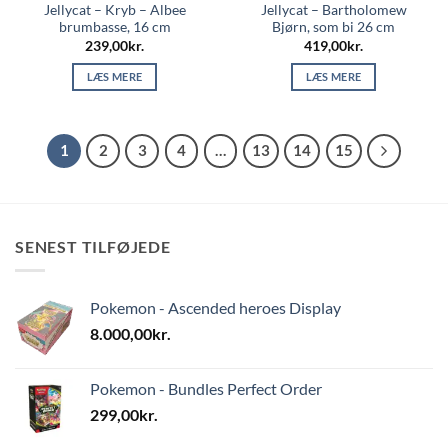
Jellycat – Kryb – Albee
Jellycat – Bartholomew
brumbasse, 16 cm
Bjørn, som bi 26 cm
239,00
kr.
419,00
kr.
LÆS MERE
LÆS MERE
1
2
3
4
…
13
14
15
SENEST TILFØJEDE
Pokemon - Ascended heroes Display
8.000,00
kr.
Pokemon - Bundles Perfect Order
299,00
kr.