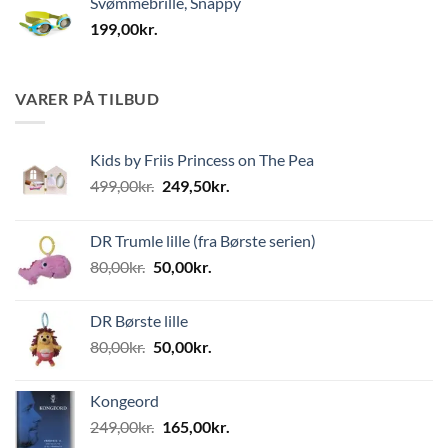
Svømmebrille, Snappy
199,00
kr.
VARER PÅ TILBUD
Kids by Friis Princess on The Pea
Den
Den
499,00
kr.
249,50
kr.
oprindelige
aktuelle
pris
pris
DR Trumle lille (fra Børste serien)
var:
er:
Den
Den
80,00
kr.
50,00
kr.
499,00kr..
249,50kr..
oprindelige
aktuelle
pris
pris
DR Børste lille
var:
er:
Den
Den
80,00
kr.
50,00
kr.
80,00kr..
50,00kr..
oprindelige
aktuelle
pris
pris
Kongeord
var:
er:
Den
Den
249,00
kr.
165,00
kr.
80,00kr..
50,00kr..
oprindelige
aktuelle