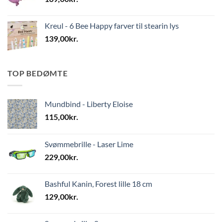
Kreul - 6 Bee Happy farver til stearin lys
139,00
kr.
TOP BEDØMTE
Mundbind - Liberty Eloise
115,00
kr.
Svømmebrille - Laser Lime
229,00
kr.
Bashful Kanin, Forest lille 18 cm
129,00
kr.