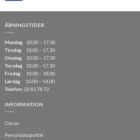
pris
pris
var:
er:
249,00kr..
165,00kr..
ÅBNINGSTIDER
Mandag
10.00 – 17.30
Tirsdag
10.00 – 17.30
Onsdag
10.00 – 17.30
Torsdag
10.00 – 17.30
Fredag
10.00 – 18.00
Lørdag
10.00 – 14.00
Telefon:
22 83 78 72
INFORMATION
Om os
Persondatapolitik