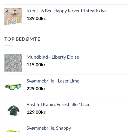
Kreul - 6 Bee Happy farver til stearin lys
139,00
kr.
TOP BEDØMTE
Mundbind - Liberty Eloise
115,00
kr.
Svømmebrille - Laser Lime
229,00
kr.
Bashful Kanin, Forest lille 18 cm
129,00
kr.
Svømmebrille, Snappy