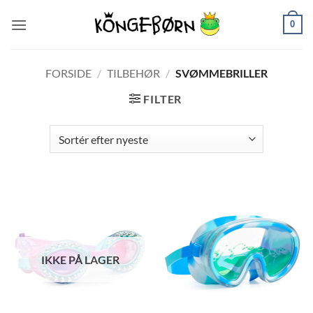
Fortsæt
0
til
indhold
FORSIDE
/
TILBEHØR
/
SVØMMEBRILLER
FILTER
IKKE PÅ LAGER