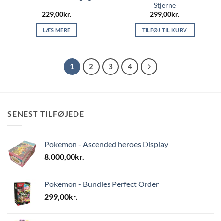
Stjerne
229,00
kr.
299,00
kr.
LÆS MERE
TILFØJ TIL KURV
1
2
3
4
SENEST TILFØJEDE
Pokemon - Ascended heroes Display
8.000,00
kr.
Pokemon - Bundles Perfect Order
299,00
kr.