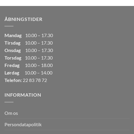
pris
pris
var:
er:
249,00kr..
165,00kr..
ÅBNINGSTIDER
Mandag
10.00 – 17.30
Tirsdag
10.00 – 17.30
Onsdag
10.00 – 17.30
Torsdag
10.00 – 17.30
Fredag
10.00 – 18.00
Lørdag
10.00 – 14.00
Telefon:
22 83 78 72
INFORMATION
Om os
Persondatapolitik