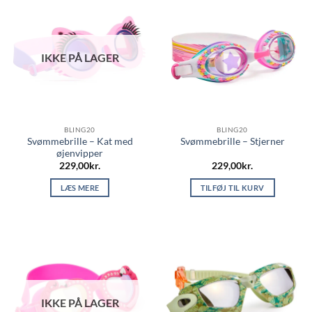
IKKE PÅ LAGER
BLING20
BLING20
Svømmebrille – Kat med
Svømmebrille – Stjerner
øjenvipper
229,00
kr.
229,00
kr.
LÆS MERE
TILFØJ TIL KURV
IKKE PÅ LAGER