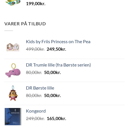
199,00
kr.
VARER PÅ TILBUD
Kids by Friis Princess on The Pea
Den
Den
499,00
kr.
249,50
kr.
oprindelige
aktuelle
pris
pris
DR Trumle lille (fra Børste serien)
var:
er:
Den
Den
80,00
kr.
50,00
kr.
499,00kr..
249,50kr..
oprindelige
aktuelle
pris
pris
DR Børste lille
var:
er:
Den
Den
80,00
kr.
50,00
kr.
80,00kr..
50,00kr..
oprindelige
aktuelle
pris
pris
Kongeord
var:
er:
Den
Den
249,00
kr.
165,00
kr.
80,00kr..
50,00kr..
oprindelige
aktuelle