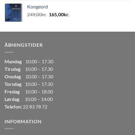
pris
pris
Kongeord
var:
er:
Den
Den
249,00
kr.
165,00
kr.
80,00kr..
50,00kr..
oprindelige
aktuelle
pris
pris
var:
er:
249,00kr..
165,00kr..
ÅBNINGSTIDER
Mandag
10.00 – 17.30
Tirsdag
10.00 – 17.30
Onsdag
10.00 – 17.30
Torsdag
10.00 – 17.30
Fredag
10.00 – 18.00
Lørdag
10.00 – 14.00
Telefon:
22 83 78 72
INFORMATION