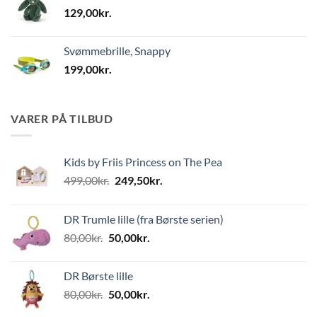
129,00
kr.
Svømmebrille, Snappy
199,00
kr.
VARER PÅ TILBUD
Kids by Friis Princess on The Pea
Den
Den
499,00
kr.
249,50
kr.
oprindelige
aktuelle
pris
pris
DR Trumle lille (fra Børste serien)
var:
er:
Den
Den
80,00
kr.
50,00
kr.
499,00kr..
249,50kr..
oprindelige
aktuelle
pris
pris
DR Børste lille
var:
er:
Den
Den
80,00
kr.
50,00
kr.
80,00kr..
50,00kr..
oprindelige
aktuelle