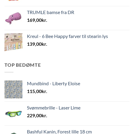
TRUMLE bamse fra DR
169,00
kr.
Kreul - 6 Bee Happy farver til stearin lys
139,00
kr.
TOP BEDØMTE
Mundbind - Liberty Eloise
115,00
kr.
Svømmebrille - Laser Lime
229,00
kr.
Bashful Kanin, Forest lille 18 cm