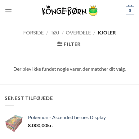
Fortsæt
0
til
indhold
FORSIDE
/
TØJ
/
OVERDELE
/
KJOLER
FILTER
Der blev ikke fundet nogle varer, der matcher dit valg.
SENEST TILFØJEDE
Pokemon - Ascended heroes Display
8.000,00
kr.