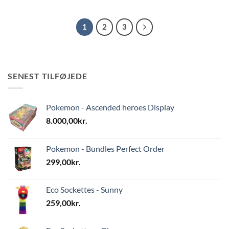
1
2
3
SENEST TILFØJEDE
Pokemon - Ascended heroes Display
8.000,00
kr.
Pokemon - Bundles Perfect Order
299,00
kr.
Eco Sockettes - Sunny
259,00
kr.