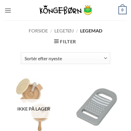
Fortsæt
0
til
indhold
FORSIDE
/
LEGETØJ
/
LEGEMAD
FILTER
IKKE PÅ LAGER