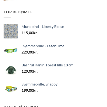
TOP BEDØMTE
Mundbind - Liberty Eloise
115,00
kr.
Svømmebrille - Laser Lime
229,00
kr.
Bashful Kanin, Forest lille 18 cm
129,00
kr.
Svømmebrille, Snappy
199,00
kr.
VARER PÅ TILBUD