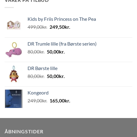
Kids by Friis Princess on The Pea
Den
Den
499,00
kr.
249,50
kr.
oprindelige
aktuelle
pris
pris
DR Trumle lille (fra Børste serien)
var:
er:
Den
Den
80,00
kr.
50,00
kr.
499,00kr..
249,50kr..
oprindelige
aktuelle
pris
pris
DR Børste lille
var:
er:
Den
Den
80,00
kr.
50,00
kr.
80,00kr..
50,00kr..
oprindelige
aktuelle
pris
pris
Kongeord
var:
er:
Den
Den
249,00
kr.
165,00
kr.
80,00kr..
50,00kr..
oprindelige
aktuelle
pris
pris
var:
er:
249,00kr..
165,00kr..
ÅBNINGSTIDER