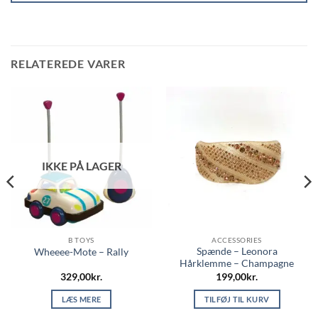
RELATEREDE VARER
IKKE PÅ LAGER
B TOYS
ACCESSORIES
Spænde – Leonora
Wheeee-Mote – Rally
Hårklemme – Champagne
329,00
kr.
199,00
kr.
LÆS MERE
TILFØJ TIL KURV