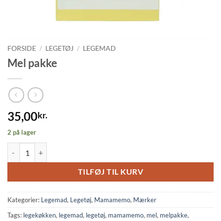
FORSIDE
/
LEGETØJ
/
LEGEMAD
Mel pakke
35,00
kr.
2 på lager
Mel pakke antal
TILFØJ TIL KURV
Kategorier:
Legemad
,
Legetøj
,
Mamamemo
,
Mærker
Tags:
legekøkken
,
legemad
,
legetøj
,
mamamemo
,
mel
,
melpakke
,