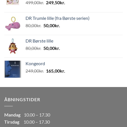
Den
Den
499,00
kr.
249,50
kr.
oprindelige
aktuelle
pris
pris
DR Trumle lille (fra Børste serien)
var:
er:
Den
Den
80,00
kr.
50,00
kr.
499,00kr..
249,50kr..
oprindelige
aktuelle
pris
pris
DR Børste lille
var:
er:
Den
Den
80,00
kr.
50,00
kr.
80,00kr..
50,00kr..
oprindelige
aktuelle
pris
pris
Kongeord
var:
er:
Den
Den
249,00
kr.
165,00
kr.
80,00kr..
50,00kr..
oprindelige
aktuelle
pris
pris
var:
er:
249,00kr..
165,00kr..
ÅBNINGSTIDER
Mandag
10.00 – 17.30
Tirsdag
10.00 – 17.30