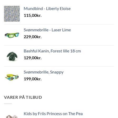
Mundbind - Liberty Eloise
115,00
kr.
Svømmebrille - Laser Lime
229,00
kr.
Bashful Kanin, Forest lille 18 cm
129,00
kr.
Svømmebrille, Snappy
199,00
kr.
VARER PÅ TILBUD
Kids by Friis Princess on The Pea