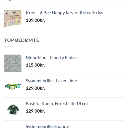
Kreul - 6 Bee Happy farver til stearin lys
139,00
kr.
TOP BEDØMTE
Mundbind - Liberty Eloise
115,00
kr.
Svømmebrille - Laser Lime
229,00
kr.
Bashful Kanin, Forest lille 18 cm
129,00
kr.
Svømmebrille, Snappy