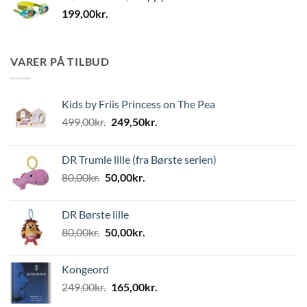
199,00
kr.
VARER PÅ TILBUD
Kids by Friis Princess on The Pea
Den
Den
499,00
kr.
249,50
kr.
oprindelige
aktuelle
pris
pris
DR Trumle lille (fra Børste serien)
var:
er:
Den
Den
80,00
kr.
50,00
kr.
499,00kr..
249,50kr..
oprindelige
aktuelle
pris
pris
DR Børste lille
var:
er:
Den
Den
80,00
kr.
50,00
kr.
80,00kr..
50,00kr..
oprindelige
aktuelle
pris
pris
Kongeord
var:
er:
Den
Den
249,00
kr.
165,00
kr.
80,00kr..
50,00kr..
oprindelige
aktuelle