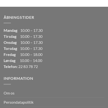
pris
pris
var:
er:
249,00kr..
165,00kr..
ÅBNINGSTIDER
Mandag
10.00 – 17.30
Tirsdag
10.00 – 17.30
Onsdag
10.00 – 17.30
Torsdag
10.00 – 17.30
Fredag
10.00 – 18.00
Lørdag
10.00 – 14.00
Telefon:
22 83 78 72
INFORMATION
Om os
Persondatapolitik