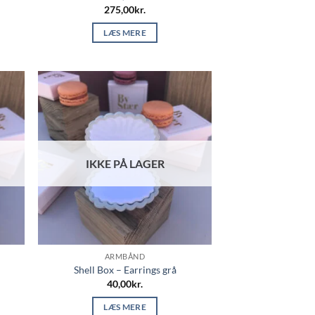
275,00
kr.
LÆS MERE
IKKE PÅ LAGER
ARMBÅND
Shell Box – Earrings grå
40,00
kr.
LÆS MERE