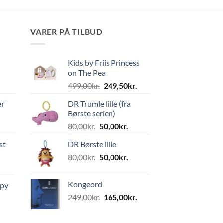
VARER PÅ TILBUD
Kids by Friis Princess
on The Pea
Den
Den
499,00
kr.
249,50
kr.
oprindelige
aktuelle
er
DR Trumle lille (fra
pris
pris
Børste serien)
var:
er:
Den
Den
80,00
kr.
50,00
kr.
499,00kr..
249,50kr..
oprindelige
aktuelle
st
DR Børste lille
pris
pris
Den
Den
80,00
kr.
var:
50,00
kr.
er:
oprindelige
aktuelle
80,00kr..
50,00kr..
pris
pris
Kongeord
ppy
var:
er:
Den
Den
249,00
kr.
165,00
kr.
80,00kr..
50,00kr..
oprindelige
aktuelle
pris
pris