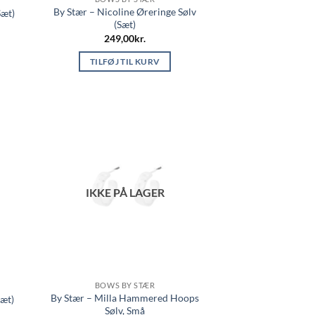
By Stær – Nicoline Øreringe Sølv
Sæt)
(Sæt)
249,00
kr.
TILFØJ TIL KURV
IKKE PÅ LAGER
BOWS BY STÆR
By Stær – Milla Hammered Hoops
Sæt)
Sølv, Små