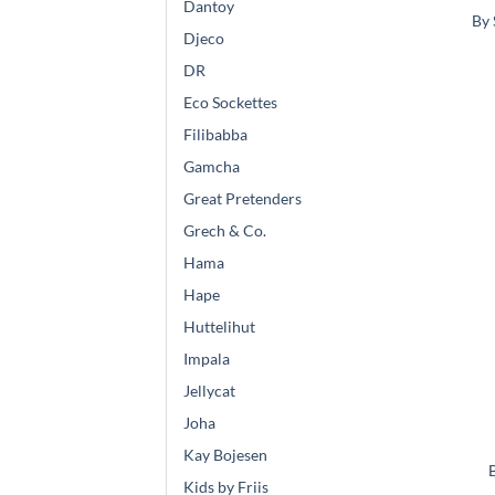
Dantoy
By 
Djeco
DR
Eco Sockettes
Filibabba
Gamcha
Great Pretenders
Grech & Co.
Hama
Hape
Huttelihut
Impala
Jellycat
Joha
Kay Bojesen
Kids by Friis