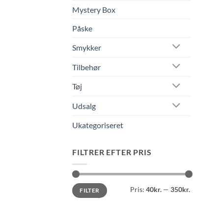
Mystery Box
Påske
Smykker
Tilbehør
Tøj
Udsalg
Ukategoriseret
FILTRER EFTER PRIS
Mindste
Højeste
Pris:
40kr.
—
350kr.
FILTER
pris
pris