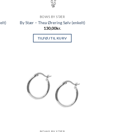
BOWS BY STÆR
elt)
By Stær – Thea Ørering Sølv (enkelt)
130,00
kr.
TILFØJ TIL KURV
BOWS BY STÆR