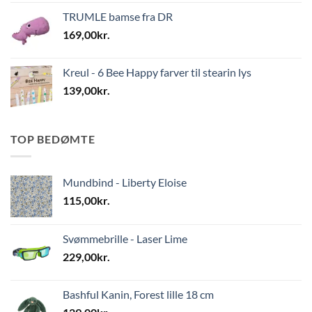
TRUMLE bamse fra DR
169,00
kr.
Kreul - 6 Bee Happy farver til stearin lys
139,00
kr.
TOP BEDØMTE
Mundbind - Liberty Eloise
115,00
kr.
Svømmebrille - Laser Lime
229,00
kr.
Bashful Kanin, Forest lille 18 cm