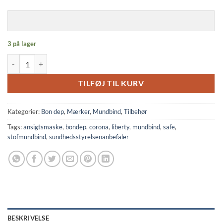
3 på lager
Mundbind - Liberty Eloise antal
TILFØJ TIL KURV
Kategorier:
Bon dep
,
Mærker
,
Mundbind
,
Tilbehør
Tags:
ansigtsmaske
,
bondep
,
corona
,
liberty
,
mundbind
,
safe
,
stofmundbind
,
sundhedsstyrelsenanbefaler
BESKRIVELSE