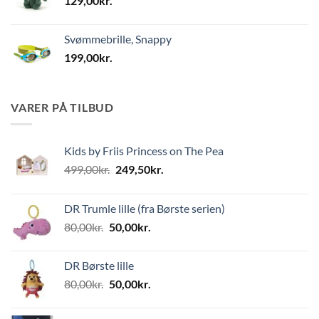
129,00
kr.
Svømmebrille, Snappy
199,00
kr.
VARER PÅ TILBUD
Kids by Friis Princess on The Pea
Den
Den
499,00
kr.
249,50
kr.
oprindelige
aktuelle
pris
pris
DR Trumle lille (fra Børste serien)
var:
er:
Den
Den
80,00
kr.
50,00
kr.
499,00kr..
249,50kr..
oprindelige
aktuelle
pris
pris
DR Børste lille
var:
er:
Den
Den
80,00
kr.
50,00
kr.
80,00kr..
50,00kr..
oprindelige
aktuelle
pris
pris