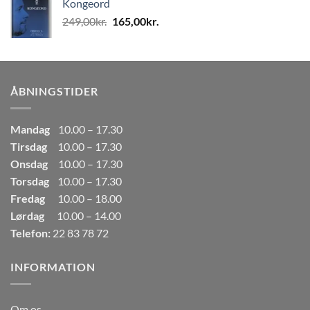
Kongeord
var:
er:
Den
Den
249,00
kr.
165,00
kr.
80,00kr..
50,00kr..
oprindelige
aktuelle
pris
pris
var:
er:
249,00kr..
165,00kr..
ÅBNINGSTIDER
Mandag
10.00 – 17.30
Tirsdag
10.00 – 17.30
Onsdag
10.00 – 17.30
Torsdag
10.00 – 17.30
Fredag
10.00 – 18.00
Lørdag
10.00 – 14.00
Telefon:
22 83 78 72
INFORMATION
Om os