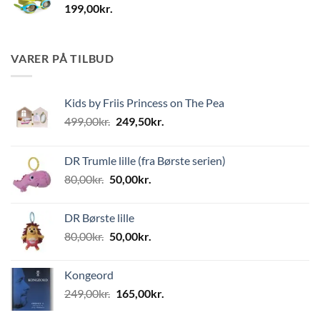
199,00
kr.
VARER PÅ TILBUD
Kids by Friis Princess on The Pea
Den
Den
499,00
kr.
249,50
kr.
oprindelige
aktuelle
pris
pris
DR Trumle lille (fra Børste serien)
var:
er:
Den
Den
80,00
kr.
50,00
kr.
499,00kr..
249,50kr..
oprindelige
aktuelle
pris
pris
DR Børste lille
var:
er:
Den
Den
80,00
kr.
50,00
kr.
80,00kr..
50,00kr..
oprindelige
aktuelle
pris
pris
Kongeord
var:
er:
Den
Den
249,00
kr.
165,00
kr.
80,00kr..
50,00kr..
oprindelige
aktuelle