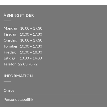
pris
pris
var:
er:
249,00kr..
165,00kr..
ÅBNINGSTIDER
Mandag
10.00 – 17.30
Tirsdag
10.00 – 17.30
Onsdag
10.00 – 17.30
Torsdag
10.00 – 17.30
Fredag
10.00 – 18.00
Lørdag
10.00 – 14.00
Telefon:
22 83 78 72
INFORMATION
Om os
Persondatapolitik