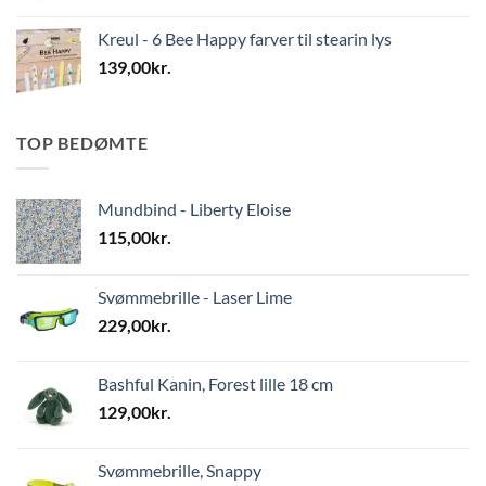
Kreul - 6 Bee Happy farver til stearin lys
139,00
kr.
TOP BEDØMTE
Mundbind - Liberty Eloise
115,00
kr.
Svømmebrille - Laser Lime
229,00
kr.
Bashful Kanin, Forest lille 18 cm
129,00
kr.
Svømmebrille, Snappy