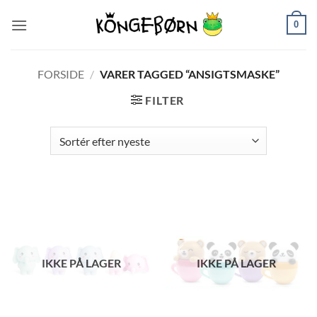
Fortsæt
0
til
indhold
FORSIDE
/
VARER TAGGED “ANSIGTSMASKE”
FILTER
IKKE PÅ LAGER
IKKE PÅ LAGER