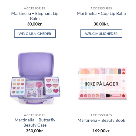
ACCESSORIES
ACCESSORIES
Martinelia – Elephant Lip
Martinelia – Cup Lip Balm
Balm
30,00
kr.
30,00
kr.
VÆLG MULIGHEDER
VÆLG MULIGHEDER
Dette
Dette
vare
vare
har
har
flere
flere
varianter.
varianter.
Mulighederne
Mulighederne
kan
kan
IKKE PÅ LAGER
vælges
vælges
på
på
varesiden
varesiden
ACCESSORIES
ACCESSORIES
Martinelia – Butterfly
Martinelia – Beauty Book
Beauty Case
350,00
kr.
169,00
kr.