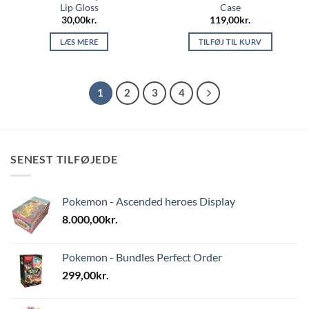
Lip Gloss
Case
30,00
kr.
119,00
kr.
LÆS MERE
TILFØJ TIL KURV
1
2
3
4
SENEST TILFØJEDE
Pokemon - Ascended heroes Display
8.000,00
kr.
Pokemon - Bundles Perfect Order
299,00
kr.