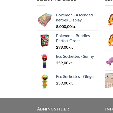
varianter.
Mulighederne
Pokemon - Ascended
kan
heroes Display
vælges
8.000,00
kr.
på
varesiden
Pokemon - Bundles
Perfect Order
299,00
kr.
Eco Sockettes - Sunny
259,00
kr.
Eco Sockettes - Ginger
259,00
kr.
ÅBNINGSTIDER
IN