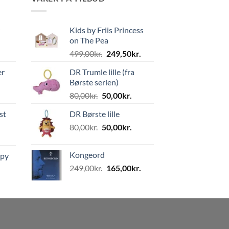
Kids by Friis Princess
on The Pea
Den
Den
499,00
kr.
249,50
kr.
oprindelige
aktuelle
er
DR Trumle lille (fra
pris
pris
Børste serien)
var:
er:
Den
Den
80,00
kr.
50,00
kr.
499,00kr..
249,50kr..
oprindelige
aktuelle
st
DR Børste lille
pris
pris
Den
Den
80,00
kr.
var:
50,00
kr.
er:
oprindelige
aktuelle
80,00kr..
50,00kr..
pris
pris
Kongeord
ppy
var:
er:
Den
Den
249,00
kr.
165,00
kr.
80,00kr..
50,00kr..
oprindelige
aktuelle
pris
pris
var:
er:
249,00kr..
165,00kr..