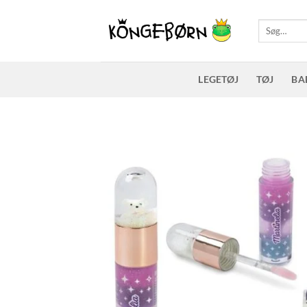
Fortsæt
til
Søg
efter:
indhold
LEGETØJ
TØJ
BA