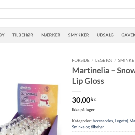
BY
TILBEHØR
MÆRKER
SMYKKER
UDSALG
GAVE
FORSIDE
/
LEGETØJ
/
SMINKE
Martinelia – Snow
Lip Gloss
30,00
kr.
Ikke på lager
Kategorier:
Accessories
,
Legetøj
,
Mar
Sminke og tilbehør