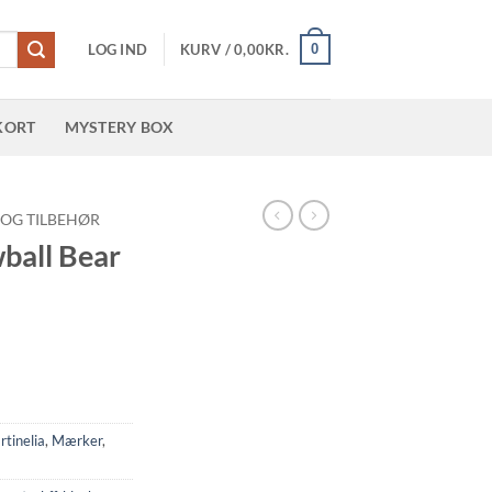
0
LOG IND
KURV /
0,00
KR.
KORT
MYSTERY BOX
 OG TILBEHØR
ball Bear
tinelia
,
Mærker
,