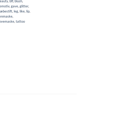
eauty
,
bff
,
blush
,
emotiv
,
gave
,
glitter
,
læbestift
,
leg
,
like
,
lip
,
jenmaske
,
ovemaske
,
tattoo