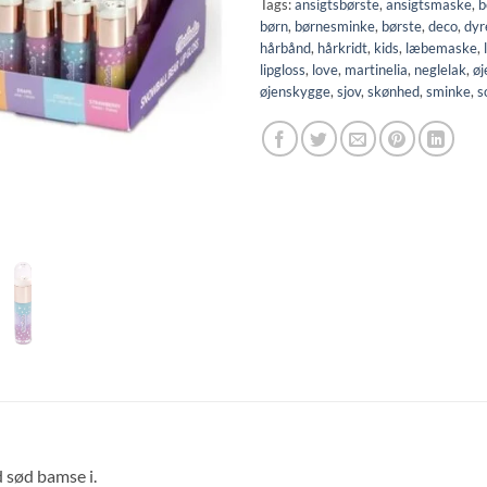
Tags:
ansigtsbørste
,
ansigtsmaske
,
b
børn
,
børnesminke
,
børste
,
deco
,
dyr
hårbånd
,
hårkridt
,
kids
,
læbemaske
,
lipgloss
,
love
,
martinelia
,
neglelak
,
ø
øjenskygge
,
sjov
,
skønhed
,
sminke
,
s
 sød bamse i.