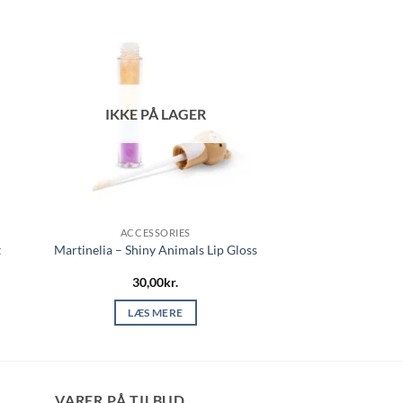
IKKE PÅ LAGER
ACCESSORIES
t
Martinelia – Shiny Animals Lip Gloss
30,00
kr.
LÆS MERE
VARER PÅ TILBUD