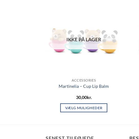
IKKE PÅ LAGER
SSORIES
ACCESSORIES
Gloss sæt BEAUTY
Martinelia – Cup Lip Balm
d ME
00
kr.
30,00
kr.
 TIL KURV
VÆLG MULIGHEDER
Dette
vare
har
flere
SENEST TILFØJEDE
BE