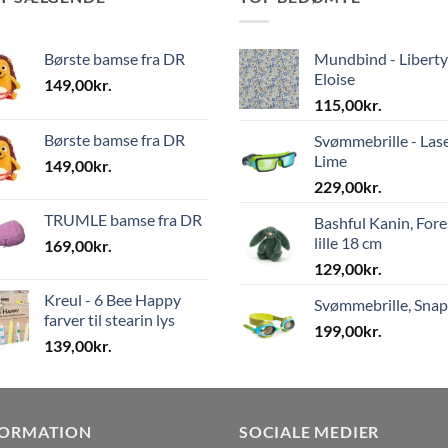
Børste bamse fra DR
Mundbind - Liberty
Eloise
149,00
kr.
115,00
kr.
Børste bamse fra DR
Svømmebrille - Las
Lime
149,00
kr.
229,00
kr.
TRUMLE bamse fra DR
Bashful Kanin, Fore
lille 18 cm
169,00
kr.
129,00
kr.
Kreul - 6 Bee Happy
Svømmebrille, Sna
farver til stearin lys
199,00
kr.
139,00
kr.
FORMATION
SOCIALE MEDIER