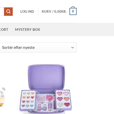
0
LOG IND
KURV /
0,00
KR.
KORT
MYSTERY BOX
teret
er
este