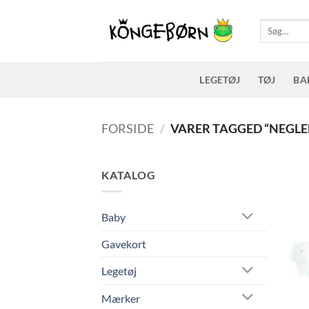
Fortsæt
til
Søg
efter:
indhold
LEGETØJ
TØJ
BA
FORSIDE
/
VARER TAGGED “NEGLE
KATALOG
Baby
Gavekort
Legetøj
Mærker