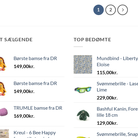
1
2
ST SÆLGENDE
TOP BEDØMTE
Børste bamse fra DR
Mundbind - Liberty
Eloise
149,00
kr.
115,00
kr.
Børste bamse fra DR
Svømmebrille - Las
Lime
149,00
kr.
229,00
kr.
TRUMLE bamse fra DR
Bashful Kanin, Fore
lille 18 cm
169,00
kr.
129,00
kr.
Kreul - 6 Bee Happy
Svømmebrille, Sna