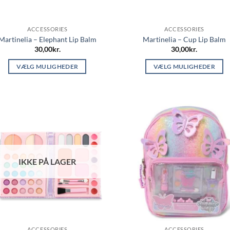
ACCESSORIES
ACCESSORIES
Martinelia – Elephant Lip Balm
Martinelia – Cup Lip Balm
30,00
kr.
30,00
kr.
VÆLG MULIGHEDER
VÆLG MULIGHEDER
Dette
Dette
vare
vare
har
har
flere
flere
varianter.
varianter.
Mulighederne
Mulighederne
kan
kan
IKKE PÅ LAGER
vælges
vælges
på
på
varesiden
varesiden
ACCESSORIES
ACCESSORIES