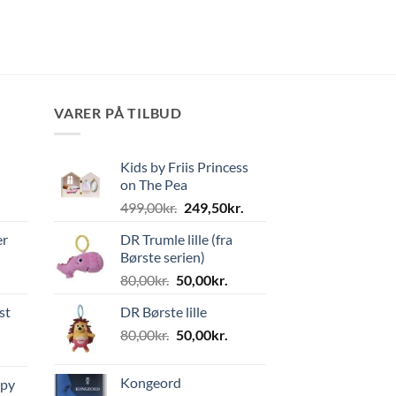
VARER PÅ TILBUD
Kids by Friis Princess
on The Pea
Den
Den
499,00
kr.
249,50
kr.
oprindelige
aktuelle
er
DR Trumle lille (fra
pris
pris
Børste serien)
var:
er:
Den
Den
80,00
kr.
50,00
kr.
499,00kr..
249,50kr..
oprindelige
aktuelle
st
DR Børste lille
pris
pris
Den
Den
80,00
kr.
var:
50,00
kr.
er:
oprindelige
aktuelle
80,00kr..
50,00kr..
pris
pris
Kongeord
ppy
var:
er: