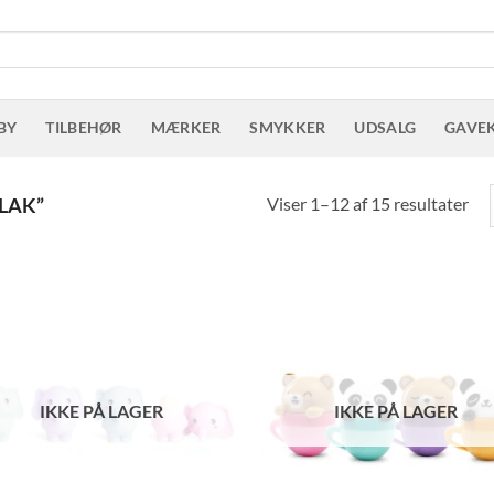
BY
TILBEHØR
MÆRKER
SMYKKER
UDSALG
GAVE
Sor
Viser 1–12 af 15 resultater
LAK”
eft
sen
IKKE PÅ LAGER
IKKE PÅ LAGER