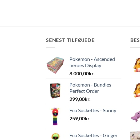
SENEST TILFØJEDE
BE
Pokemon - Ascended
heroes Display
8.000,00
kr.
Pokemon - Bundles
Perfect Order
299,00
kr.
Eco Sockettes - Sunny
259,00
kr.
Eco Sockettes - Ginger