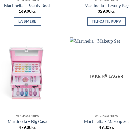
Martinelia – Beauty Book
Martinelia – Beauty Bag
169,00
kr.
329,00
kr.
LÆS MERE
TILFØJ TIL KURV
IKKE PÅ LAGER
ACCESSORIES
ACCESSORIES
Martinelia – Big Case
Martinelia – Makeup Set
479,00
kr.
49,00
kr.