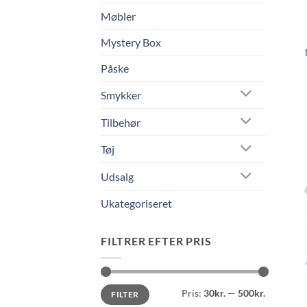
Møbler
Mystery Box
Påske
Smykker
Tilbehør
Tøj
Udsalg
Ukategoriseret
FILTRER EFTER PRIS
Mindste
Højeste
Pris:
30kr.
—
500kr.
FILTER
pris
pris