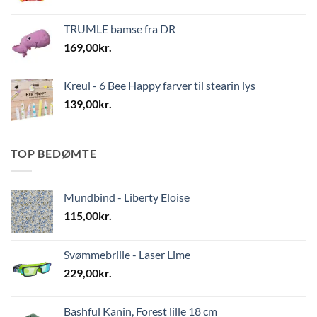
TRUMLE bamse fra DR
169,00
kr.
Kreul - 6 Bee Happy farver til stearin lys
139,00
kr.
TOP BEDØMTE
Mundbind - Liberty Eloise
115,00
kr.
Svømmebrille - Laser Lime
229,00
kr.
Bashful Kanin, Forest lille 18 cm