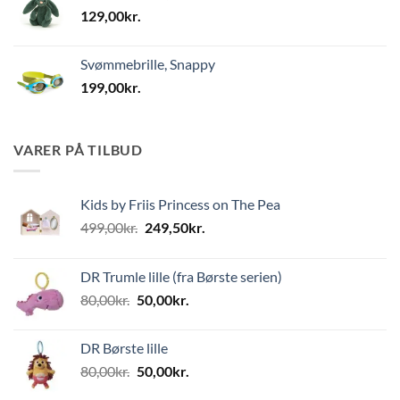
129,00
kr.
Svømmebrille, Snappy
199,00
kr.
VARER PÅ TILBUD
Kids by Friis Princess on The Pea
Den
Den
499,00
kr.
249,50
kr.
oprindelige
aktuelle
pris
pris
DR Trumle lille (fra Børste serien)
var:
er:
Den
Den
80,00
kr.
50,00
kr.
499,00kr..
249,50kr..
oprindelige
aktuelle
pris
pris
DR Børste lille
var:
er:
Den
Den
80,00
kr.
50,00
kr.
80,00kr..
50,00kr..
oprindelige
aktuelle