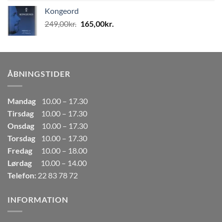
pris
pris
Kongeord
var:
er:
Den
Den
249,00
kr.
165,00
kr.
80,00kr..
50,00kr..
oprindelige
aktuelle
pris
pris
var:
er:
249,00kr..
165,00kr..
ÅBNINGSTIDER
Mandag
10.00 – 17.30
Tirsdag
10.00 – 17.30
Onsdag
10.00 – 17.30
Torsdag
10.00 – 17.30
Fredag
10.00 – 18.00
Lørdag
10.00 – 14.00
Telefon:
22 83 78 72
INFORMATION