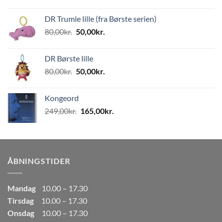
oprindelige
aktuelle
pris
pris
DR Trumle lille (fra Børste serien)
var:
er:
Den
Den
80,00
kr.
50,00
kr.
499,00kr..
249,50kr..
oprindelige
aktuelle
pris
pris
DR Børste lille
var:
er:
Den
Den
80,00
kr.
50,00
kr.
80,00kr..
50,00kr..
oprindelige
aktuelle
pris
pris
Kongeord
var:
er:
Den
Den
249,00
kr.
165,00
kr.
80,00kr..
50,00kr..
oprindelige
aktuelle
pris
pris
var:
er:
249,00kr..
165,00kr..
ÅBNINGSTIDER
Mandag
10.00 – 17.30
Tirsdag
10.00 – 17.30
Onsdag
10.00 – 17.30