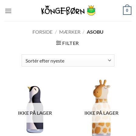
Fortsæt
0
til
indhold
FORSIDE
/
MÆRKER
/
ASOBU
FILTER
IKKE PÅ LAGER
IKKE PÅ LAGER