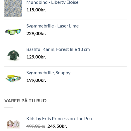
Mundbind - Liberty Eloise
115,00
kr.
Svømmebrille - Laser Lime
229,00
kr.
Bashful Kanin, Forest lille 18 cm
129,00
kr.
Svømmebrille, Snappy
199,00
kr.
VARER PÅ TILBUD
Kids by Friis Princess on The Pea
Den
Den
499,00
kr.
249,50
kr.