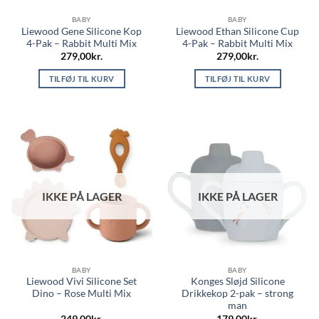
BABY
BABY
Liewood Gene Silicone Kop
Liewood Ethan Silicone Cup
4-Pak – Rabbit Multi Mix
4-Pak – Rabbit Multi Mix
279,00
kr.
279,00
kr.
TILFØJ TIL KURV
TILFØJ TIL KURV
IKKE PÅ LAGER
IKKE PÅ LAGER
BABY
BABY
Liewood Vivi Silicone Set
Konges Sløjd Silicone
Dino – Rose Multi Mix
Drikkekop 2-pak – strong
man
249,00
kr.
179,00
kr.