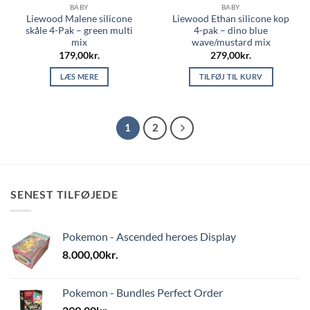
BABY
BABY
Liewood Malene silicone
Liewood Ethan silicone kop
skåle 4-Pak – green multi
4-pak – dino blue
mix
wave/mustard mix
179,00
kr.
279,00
kr.
LÆS MERE
TILFØJ TIL KURV
1
2
SENEST TILFØJEDE
Pokemon - Ascended heroes Display
8.000,00
kr.
Pokemon - Bundles Perfect Order