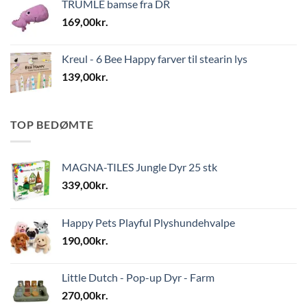
TRUMLE bamse fra DR
169,00
kr.
Kreul - 6 Bee Happy farver til stearin lys
139,00
kr.
TOP BEDØMTE
MAGNA-TILES Jungle Dyr 25 stk
339,00
kr.
Happy Pets Playful Plyshundehvalpe
190,00
kr.
Little Dutch - Pop-up Dyr - Farm
270,00
kr.