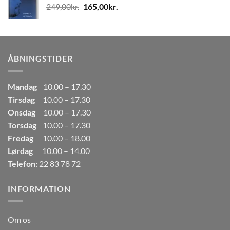
Den
Den
249,00
kr.
165,00
kr.
80,00kr..
50,00kr..
oprindelige
aktuelle
pris
pris
var:
er:
249,00kr..
165,00kr..
ÅBNINGSTIDER
Mandag
10.00 – 17.30
Tirsdag
10.00 – 17.30
Onsdag
10.00 – 17.30
Torsdag
10.00 – 17.30
Fredag
10.00 – 18.00
Lørdag
10.00 – 14.00
Telefon:
22 83 78 72
INFORMATION
Om os