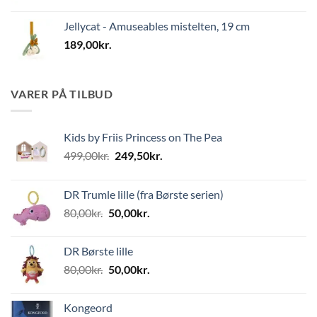
Jellycat - Amuseables mistelten, 19 cm
189,00
kr.
VARER PÅ TILBUD
Kids by Friis Princess on The Pea
Den
Den
499,00
kr.
249,50
kr.
oprindelige
aktuelle
pris
pris
DR Trumle lille (fra Børste serien)
var:
er:
Den
Den
80,00
kr.
50,00
kr.
499,00kr..
249,50kr..
oprindelige
aktuelle
pris
pris
DR Børste lille
var:
er:
Den
Den
80,00
kr.
50,00
kr.
80,00kr..
50,00kr..
oprindelige
aktuelle
pris
pris
Kongeord
var:
er: