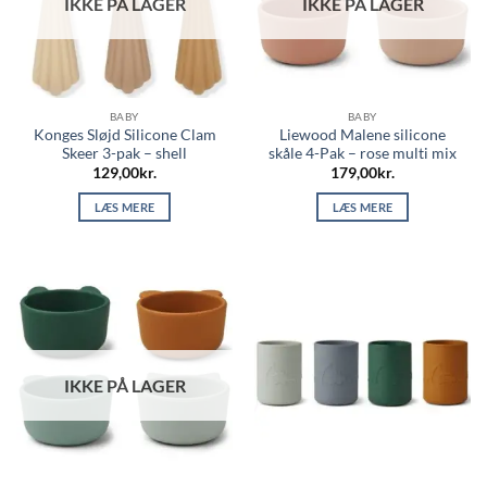
IKKE PÅ LAGER
IKKE PÅ LAGER
BABY
BABY
Konges Sløjd Silicone Clam
Liewood Malene silicone
Skeer 3-pak – shell
skåle 4-Pak – rose multi mix
129,00
kr.
179,00
kr.
LÆS MERE
LÆS MERE
IKKE PÅ LAGER