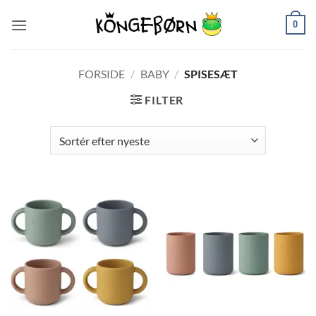
Fortsæt
0
til
indhold
FORSIDE
/
BABY
/
SPISESÆT
FILTER