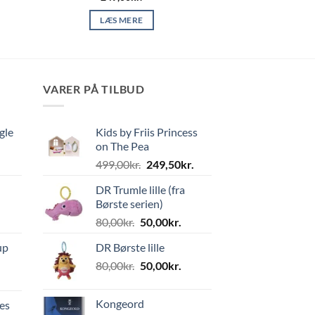
LÆS MERE
VARER PÅ TILBUD
gle
Kids by Friis Princess
on The Pea
Den
Den
499,00
kr.
249,50
kr.
oprindelige
aktuelle
DR Trumle lille (fra
pris
pris
Børste serien)
var:
er:
Den
Den
80,00
kr.
50,00
kr.
499,00kr..
249,50kr..
oprindelige
aktuelle
up
DR Børste lille
pris
pris
Den
Den
80,00
kr.
var:
50,00
kr.
er:
oprindelige
aktuelle
80,00kr..
50,00kr..
pris
pris
Kongeord
es
var:
er: