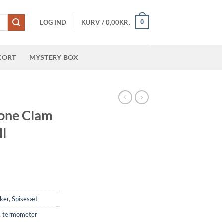
0
LOG IND
KURV /
0,00
KR.
KORT
MYSTERY BOX
cone Clam
ll
ker
,
Spisesæt
,
termometer