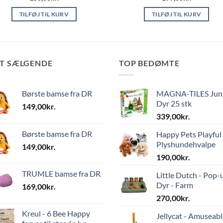
TILFØJ TIL KURV
TILFØJ TIL KURV
ST SÆLGENDE
TOP BEDØMTE
Børste bamse fra DR
MAGNA-TILES Jun
Dyr 25 stk
149,00
kr.
339,00
kr.
Børste bamse fra DR
Happy Pets Playful
Plyshundehvalpe
149,00
kr.
190,00
kr.
TRUMLE bamse fra DR
Little Dutch - Pop-
Dyr - Farm
169,00
kr.
270,00
kr.
Kreul - 6 Bee Happy
Jellycat - Amuseabl