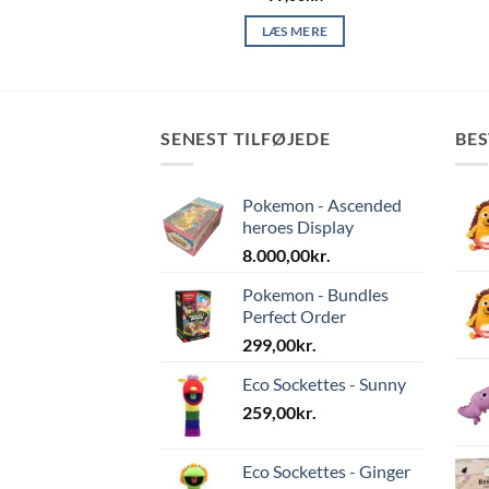
 TIL KURV
LÆS MERE
SENEST TILFØJEDE
BE
Pokemon - Ascended
heroes Display
8.000,00
kr.
Pokemon - Bundles
Perfect Order
299,00
kr.
Eco Sockettes - Sunny
259,00
kr.
Eco Sockettes - Ginger