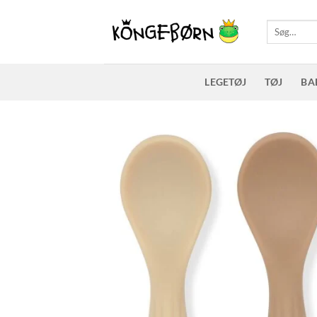
Fortsæt
til
Søg
efter:
indhold
LEGETØJ
TØJ
BA