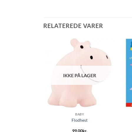
RELATEREDE VARER
IKKE PÅ LAGER
ASTRUP
BABY
lebord
Flodhest
,00
kr.
99,00
kr.