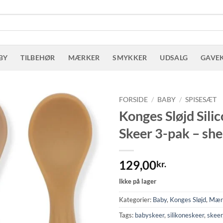
BY
TILBEHØR
MÆRKER
SMYKKER
UDSALG
GAVE
FORSIDE
/
BABY
/
SPISESÆT
Konges Sløjd Sili
Skeer 3-pak – she
129,00
kr.
Ikke på lager
Kategorier:
Baby
,
Konges Sløjd
,
Mær
Tags:
babyskeer
,
silikoneskeer
,
skeer