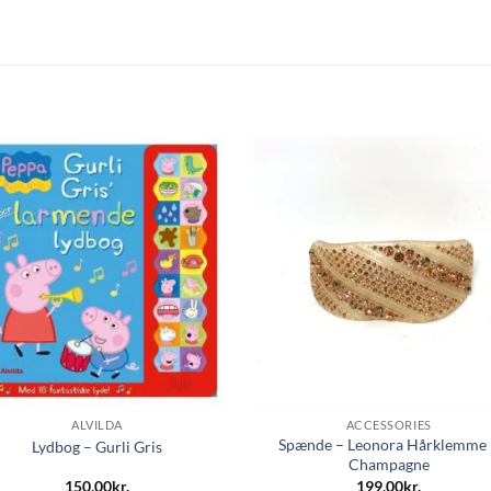
ALVILDA
ACCESSORIES
Spænde – Leonora Hårklemme 
Lydbog – Gurli Gris
Champagne
150,00
kr.
199,00
kr.