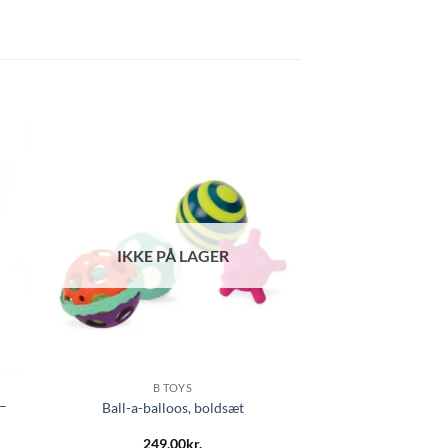
IKKE PÅ LAGER
B TOYS
–
Ball-a-balloos, boldsæt
249,00
kr.