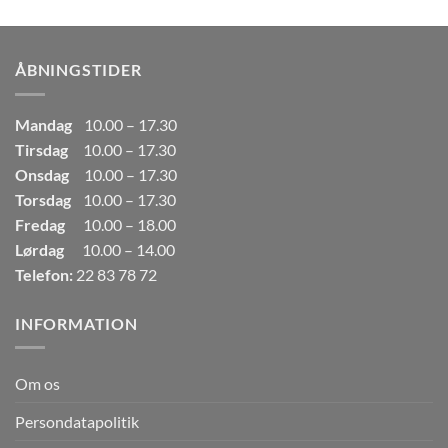
pris
pris
var:
er:
249,00kr..
165,00kr..
ÅBNINGSTIDER
Mandag
10.00 – 17.30
Tirsdag
10.00 – 17.30
Onsdag
10.00 – 17.30
Torsdag
10.00 – 17.30
Fredag
10.00 – 18.00
Lørdag
10.00 – 14.00
Telefon:
22 83 78 72
INFORMATION
Om os
Persondatapolitik