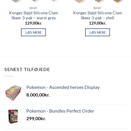
BABY
BABY
Konges Sløjd Silicone Clam
Konges Sløjd Silicone Clam
Skeer 3-pak – warm grey
Skeer 3-pak – shell
129,00
kr.
129,00
kr.
LÆS MERE
LÆS MERE
SENEST TILFØJEDE
Pokemon - Ascended heroes Display
8.000,00
kr.
Pokemon - Bundles Perfect Order
299,00
kr.