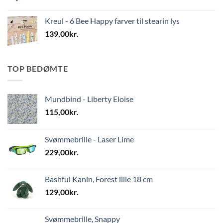
Kreul - 6 Bee Happy farver til stearin lys
139,00
kr.
TOP BEDØMTE
Mundbind - Liberty Eloise
115,00
kr.
Svømmebrille - Laser Lime
229,00
kr.
Bashful Kanin, Forest lille 18 cm
129,00
kr.
Svømmebrille, Snappy