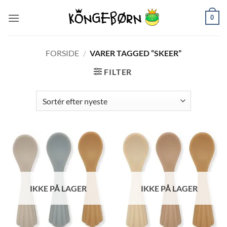
Fortsæt
0
til
indhold
FORSIDE
/
VARER TAGGED “SKEER”
FILTER
IKKE PÅ LAGER
IKKE PÅ LAGER