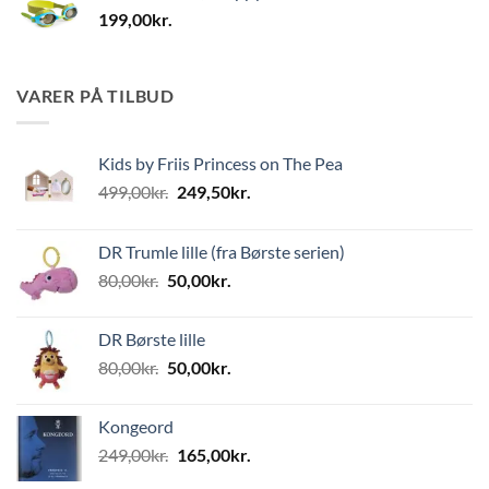
199,00
kr.
VARER PÅ TILBUD
Kids by Friis Princess on The Pea
Den
Den
499,00
kr.
249,50
kr.
oprindelige
aktuelle
pris
pris
DR Trumle lille (fra Børste serien)
var:
er:
Den
Den
80,00
kr.
50,00
kr.
499,00kr..
249,50kr..
oprindelige
aktuelle
pris
pris
DR Børste lille
var:
er:
Den
Den
80,00
kr.
50,00
kr.
80,00kr..
50,00kr..
oprindelige
aktuelle
pris
pris
Kongeord
var:
er:
Den
Den
249,00
kr.
165,00
kr.
80,00kr..
50,00kr..
oprindelige
aktuelle