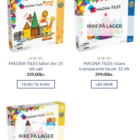
IKKE PÅ LAGER
LEGETØJ
LEGETØJ
MAGNA-TILES Safari dyr 25
MAGNA-TILES i klare
stk sæt
transparente farver 32 stk
339,00
kr.
399,00
kr.
TILFØJ TIL KURV
LÆS MERE
IKKE PÅ LAGER