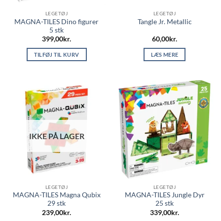
LEGETØJ
LEGETØJ
MAGNA-TILES Dino figurer
Tangle Jr. Metallic
5 stk
399,00
kr.
60,00
kr.
TILFØJ TIL KURV
LÆS MERE
IKKE PÅ LAGER
LEGETØJ
LEGETØJ
MAGNA-TILES Magna Qubix
MAGNA-TILES Jungle Dyr
29 stk
25 stk
239,00
kr.
339,00
kr.