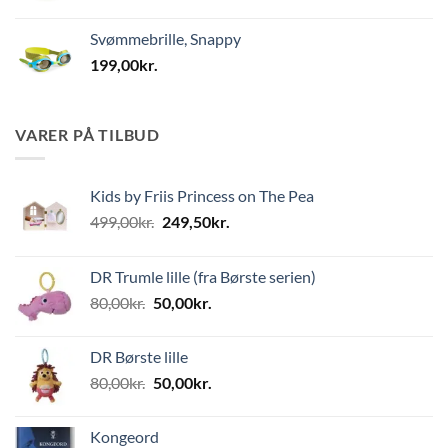
Svømmebrille, Snappy
199,00
kr.
VARER PÅ TILBUD
Kids by Friis Princess on The Pea
Den
Den
499,00
kr.
249,50
kr.
oprindelige
aktuelle
pris
pris
DR Trumle lille (fra Børste serien)
var:
er:
Den
Den
80,00
kr.
50,00
kr.
499,00kr..
249,50kr..
oprindelige
aktuelle
pris
pris
DR Børste lille
var:
er:
Den
Den
80,00
kr.
50,00
kr.
80,00kr..
50,00kr..
oprindelige
aktuelle
pris
pris
Kongeord
var:
er: