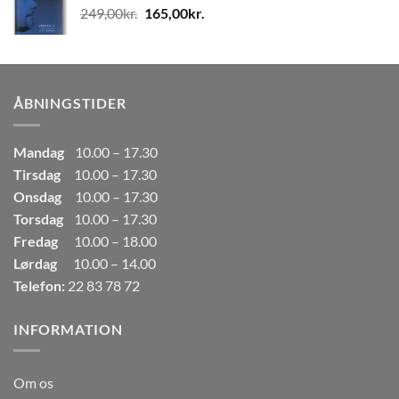
Den
Den
249,00
kr.
165,00
kr.
80,00kr..
50,00kr..
oprindelige
aktuelle
pris
pris
var:
er:
249,00kr..
165,00kr..
ÅBNINGSTIDER
Mandag
10.00 – 17.30
Tirsdag
10.00 – 17.30
Onsdag
10.00 – 17.30
Torsdag
10.00 – 17.30
Fredag
10.00 – 18.00
Lørdag
10.00 – 14.00
Telefon:
22 83 78 72
INFORMATION
Om os