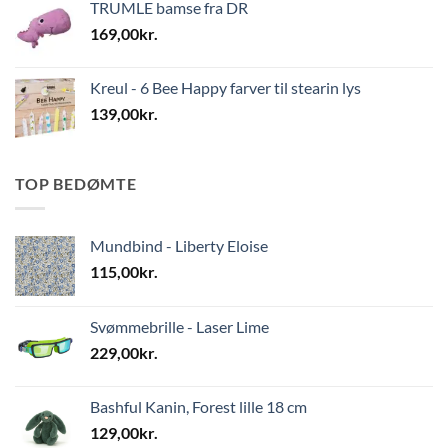
TRUMLE bamse fra DR
169,00
kr.
Kreul - 6 Bee Happy farver til stearin lys
139,00
kr.
TOP BEDØMTE
Mundbind - Liberty Eloise
115,00
kr.
Svømmebrille - Laser Lime
229,00
kr.
Bashful Kanin, Forest lille 18 cm
129,00
kr.