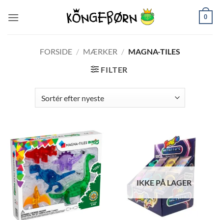
Fortsæt
0
til
indhold
FORSIDE
/
MÆRKER
/
MAGNA-TILES
FILTER
IKKE PÅ LAGER