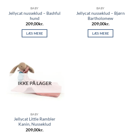
BABY
BABY
Jellycat nusseklud – Bashful
Jellycat nusseklud – Bjørn
hund
Bartholomew
209,00
kr.
209,00
kr.
LÆS MERE
LÆS MERE
IKKE PÅ LAGER
BABY
Jellycat Little Rambler
Kanin, Nusseklud
209,00
kr.