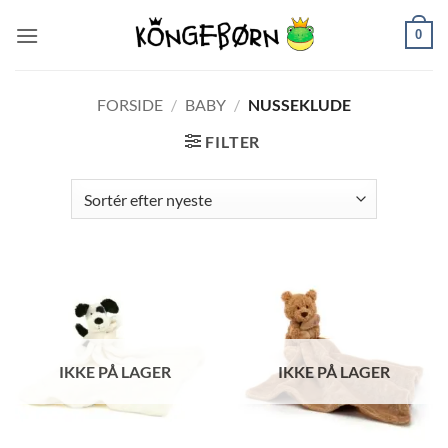
Fortsæt
0
til
indhold
FORSIDE
/
BABY
/
NUSSEKLUDE
FILTER
IKKE PÅ LAGER
IKKE PÅ LAGER