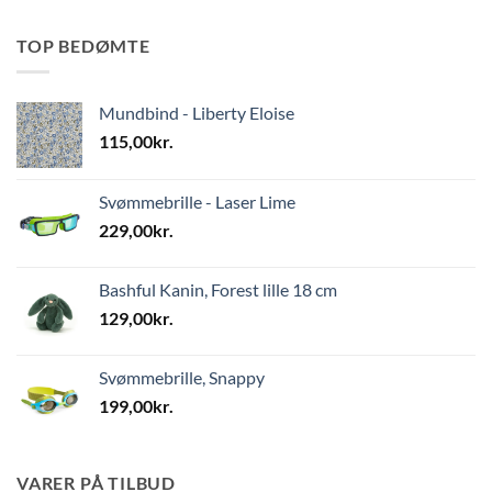
TOP BEDØMTE
Mundbind - Liberty Eloise
115,00
kr.
Svømmebrille - Laser Lime
229,00
kr.
Bashful Kanin, Forest lille 18 cm
129,00
kr.
Svømmebrille, Snappy
199,00
kr.
VARER PÅ TILBUD