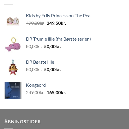
Kids by Friis Princess on The Pea
Den
Den
499,00
kr.
249,50
kr.
oprindelige
aktuelle
pris
pris
DR Trumle lille (fra Børste serien)
var:
er:
Den
Den
80,00
kr.
50,00
kr.
499,00kr..
249,50kr..
oprindelige
aktuelle
pris
pris
DR Børste lille
var:
er:
Den
Den
80,00
kr.
50,00
kr.
80,00kr..
50,00kr..
oprindelige
aktuelle
pris
pris
Kongeord
var:
er:
Den
Den
249,00
kr.
165,00
kr.
80,00kr..
50,00kr..
oprindelige
aktuelle
pris
pris
var:
er:
249,00kr..
165,00kr..
ÅBNINGSTIDER