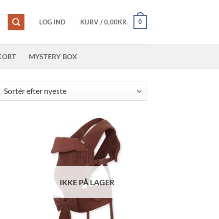
0
LOG IND
KURV /
0,00
KR.
KORT
MYSTERY BOX
teret
er
este
IKKE PÅ LAGER