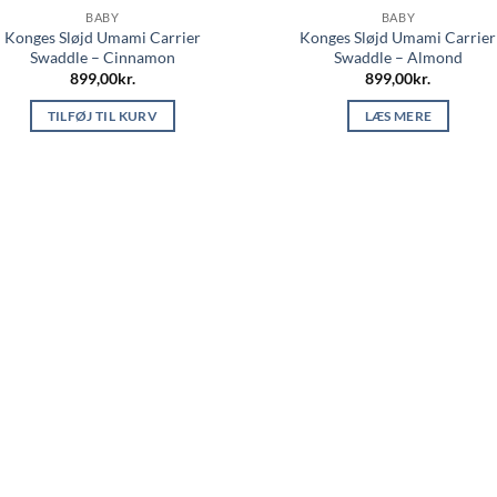
BABY
BABY
Konges Sløjd Umami Carrier
Konges Sløjd Umami Carrier
Swaddle – Cinnamon
Swaddle – Almond
899,00
kr.
899,00
kr.
TILFØJ TIL KURV
LÆS MERE