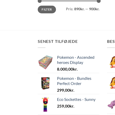
Mindste
Højeste
Pris:
890kr.
—
900kr.
FILTER
pris
pris
SENEST TILFØJEDE
BE
Pokemon - Ascended
heroes Display
8.000,00
kr.
Pokemon - Bundles
Perfect Order
299,00
kr.
Eco Sockettes - Sunny
259,00
kr.