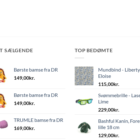
ST SÆLGENDE
TOP BEDØMTE
Børste bamse fra DR
Mundbind - Liberty
Eloise
149,00
kr.
115,00
kr.
Børste bamse fra DR
Svømmebrille - Las
Lime
149,00
kr.
229,00
kr.
TRUMLE bamse fra DR
Bashful Kanin, Fore
lille 18 cm
169,00
kr.
129,00
kr.