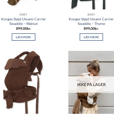
BABY
BABY
Konges Sløjd Umami Carrier
Konges Sløjd Umami Carrier
Swaddle – Walnut
Swaddle – Thyme
899,00
kr.
899,00
kr.
LÆS MERE
LÆS MERE
IKKE PÅ LAGER