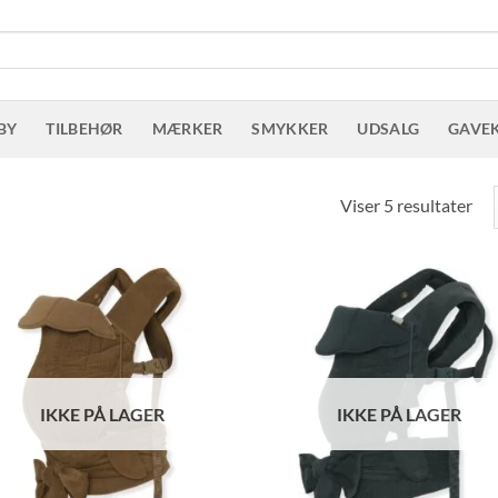
BY
TILBEHØR
MÆRKER
SMYKKER
UDSALG
GAVE
Sor
Viser 5 resultater
eft
sen
IKKE PÅ LAGER
IKKE PÅ LAGER