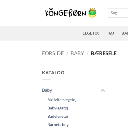
Fortsæt
til
Søg
efter:
indhold
LEGETØJ
TØJ
BA
FORSIDE
/
BABY
/
BÆRESELE
KATALOG
Baby
Aktivitetslegetøj
Babylegetøj
Badelegetøj
Barnets bog