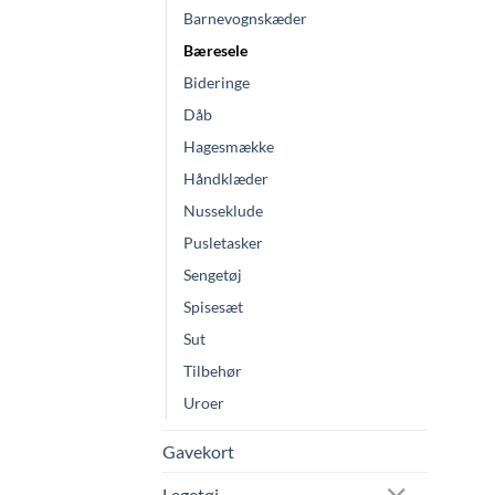
Barnevognskæder
Bæresele
Bideringe
Dåb
Hagesmække
Håndklæder
Nusseklude
Pusletasker
Sengetøj
Spisesæt
Sut
Tilbehør
Uroer
Gavekort
Legetøj