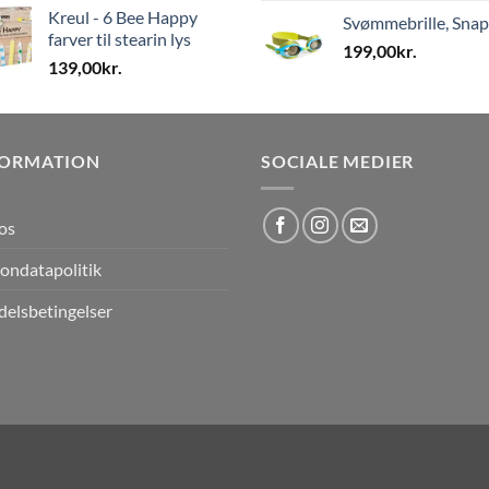
Kreul - 6 Bee Happy
Svømmebrille, Sna
farver til stearin lys
199,00
kr.
139,00
kr.
FORMATION
SOCIALE MEDIER
os
ondatapolitik
elsbetingelser