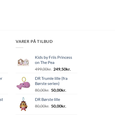
VARER PÅ TILBUD
Kids by Friis Princess
on The Pea
Den
Den
499,00
kr.
249,50
kr.
oprindelige
aktuelle
er
DR Trumle lille (fra
pris
pris
Børste serien)
var:
er:
Den
Den
80,00
kr.
50,00
kr.
499,00kr..
249,50kr..
oprindelige
aktuelle
st
DR Børste lille
pris
pris
Den
Den
80,00
kr.
var:
50,00
kr.
er:
oprindelige
aktuelle
80,00kr..
50,00kr..