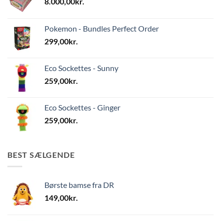
8.000,00
kr.
Pokemon - Bundles Perfect Order
299,00
kr.
Eco Sockettes - Sunny
259,00
kr.
Eco Sockettes - Ginger
259,00
kr.
BEST SÆLGENDE
Børste bamse fra DR
149,00
kr.