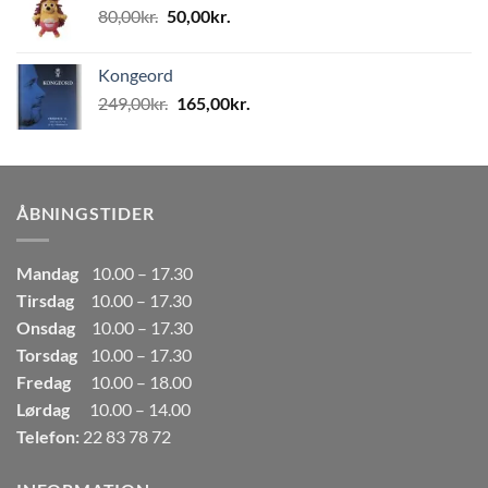
Den
Den
80,00
kr.
50,00
kr.
80,00kr..
50,00kr..
oprindelige
aktuelle
pris
pris
Kongeord
var:
er:
Den
Den
249,00
kr.
165,00
kr.
80,00kr..
50,00kr..
oprindelige
aktuelle
pris
pris
var:
er:
249,00kr..
165,00kr..
ÅBNINGSTIDER
Mandag
10.00 – 17.30
Tirsdag
10.00 – 17.30
Onsdag
10.00 – 17.30
Torsdag
10.00 – 17.30
Fredag
10.00 – 18.00
Lørdag
10.00 – 14.00
Telefon:
22 83 78 72