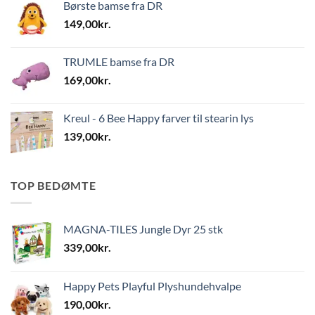
Børste bamse fra DR
149,00
kr.
TRUMLE bamse fra DR
169,00
kr.
Kreul - 6 Bee Happy farver til stearin lys
139,00
kr.
TOP BEDØMTE
MAGNA-TILES Jungle Dyr 25 stk
339,00
kr.
Happy Pets Playful Plyshundehvalpe
190,00
kr.