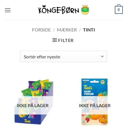
Fortsæt
0
til
indhold
FORSIDE
/
MÆRKER
/
TINTI
FILTER
IKKE PÅ LAGER
IKKE PÅ LAGER