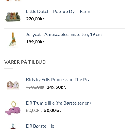
Little Dutch - Pop-up Dyr - Farm
270,00
kr.
Jellycat - Amuseables mistelten, 19 cm
189,00
kr.
VARER PÅ TILBUD
Kids by Friis Princess on The Pea
Den
Den
499,00
kr.
249,50
kr.
oprindelige
aktuelle
pris
pris
DR Trumle lille (fra Børste serien)
var:
er:
Den
Den
80,00
kr.
50,00
kr.
499,00kr..
249,50kr..
oprindelige
aktuelle
pris
pris
DR Børste lille
var:
er: