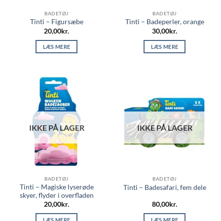
BADETØJ
BADETØJ
Tinti – Figursæbe
Tinti – Badeperler, orange
20,00
kr.
30,00
kr.
LÆS MERE
LÆS MERE
IKKE PÅ LAGER
IKKE PÅ LAGER
BADETØJ
BADETØJ
Tinti – Magiske lyserøde
Tinti – Badesafari, fem dele
skyer, flyder i overfladen
20,00
kr.
80,00
kr.
LÆS MERE
LÆS MERE