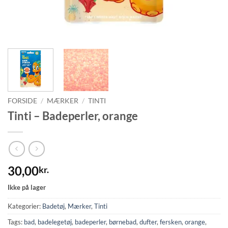
FORSIDE
/
MÆRKER
/
TINTI
Tinti – Badeperler, orange
30,00
kr.
Ikke på lager
Kategorier:
Badetøj
,
Mærker
,
Tinti
Tags:
bad
,
badelegetøj
,
badeperler
,
børnebad
,
dufter
,
fersken
,
orange
,