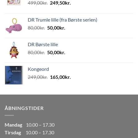
Den
Den
499,00
kr.
249,50
kr.
oprindelige
aktuelle
pris
pris
DR Trumle lille (fra Børste serien)
var:
er:
Den
Den
80,00
kr.
50,00
kr.
499,00kr..
249,50kr..
oprindelige
aktuelle
pris
pris
DR Børste lille
var:
er:
Den
Den
80,00
kr.
50,00
kr.
80,00kr..
50,00kr..
oprindelige
aktuelle
pris
pris
Kongeord
var:
er:
Den
Den
249,00
kr.
165,00
kr.
80,00kr..
50,00kr..
oprindelige
aktuelle
pris
pris
var:
er:
249,00kr..
165,00kr..
ÅBNINGSTIDER
Mandag
10.00 – 17.30
Tirsdag
10.00 – 17.30