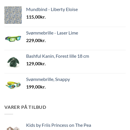
Mundbind - Liberty Eloise
115,00
kr.
Svømmebrille - Laser Lime
229,00
kr.
Bashful Kanin, Forest lille 18 cm
129,00
kr.
Svømmebrille, Snappy
199,00
kr.
VARER PÅ TILBUD
Kids by Friis Princess on The Pea