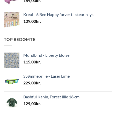
169,00
kr.
Kreul - 6 Bee Happy farver til stearin lys
139,00
kr.
TOP BEDØMTE
Mundbind - Liberty Eloise
115,00
kr.
Svømmebrille - Laser Lime
229,00
kr.
Bashful Kanin, Forest lille 18 cm
129,00
kr.