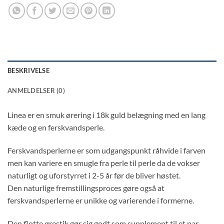
BESKRIVELSE
ANMELDELSER (0)
Linea er en smuk ørering i 18k guld belægning med en lang
kæde og en ferskvandsperle.
Ferskvandsperlerne er som udgangspunkt råhvide i farven
men kan variere en smugle fra perle til perle da de vokser
naturligt og uforstyrret i 2-5 år før de bliver høstet.
Den naturlige fremstillingsproces gøre også at
ferskvandsperlerne er unikke og varierende i formerne.
Den flotte ørestik gør sig godt som supplement til et par