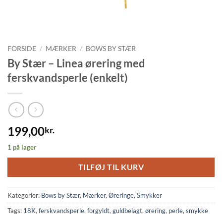
FORSIDE
/
MÆRKER
/
BOWS BY STÆR
By Stær – Linea ørering med
ferskvandsperle (enkelt)
199,00
kr.
1 på lager
TILFØJ TIL KURV
Kategorier:
Bows by Stær
,
Mærker
,
Øreringe
,
Smykker
Tags:
18K
,
ferskvandsperle
,
forgyldt
,
guldbelagt
,
ørering
,
perle
,
smykke