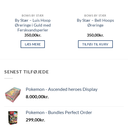
BOWS BY STÆR
BOWS BY STÆR
By Stær – Luis Hoop
By Stær – Bell Hoops
Øreringe i Guld med
Øreringe
Ferskvandsperler
350,00
kr.
350,00
kr.
LÆS MERE
TILFØJ TIL KURV
SENEST TILFØJEDE
Pokemon - Ascended heroes Display
8.000,00
kr.
Pokemon - Bundles Perfect Order
299,00
kr.