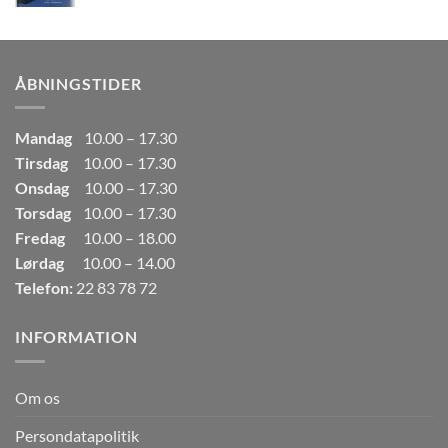
oprindelige
aktuelle
pris
pris
var:
er:
249,00kr..
165,00kr..
ÅBNINGSTIDER
Mandag
10.00 – 17.30
Tirsdag
10.00 – 17.30
Onsdag
10.00 – 17.30
Torsdag
10.00 – 17.30
Fredag
10.00 – 18.00
Lørdag
10.00 – 14.00
Telefon:
22 83 78 72
INFORMATION
Om os
Persondatapolitik