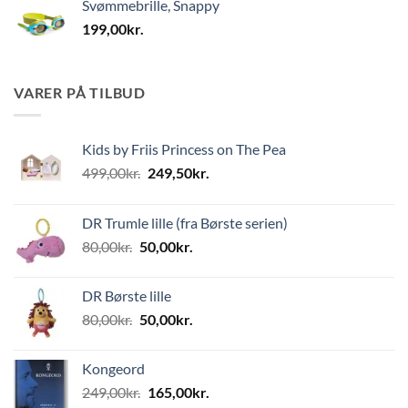
Svømmebrille, Snappy
199,00
kr.
VARER PÅ TILBUD
Kids by Friis Princess on The Pea
Den
Den
499,00
kr.
249,50
kr.
oprindelige
aktuelle
pris
pris
DR Trumle lille (fra Børste serien)
var:
er:
Den
Den
80,00
kr.
50,00
kr.
499,00kr..
249,50kr..
oprindelige
aktuelle
pris
pris
DR Børste lille
var:
er:
Den
Den
80,00
kr.
50,00
kr.
80,00kr..
50,00kr..
oprindelige
aktuelle
pris
pris
Kongeord
var:
er:
Den
Den
249,00
kr.
165,00
kr.
80,00kr..
50,00kr..