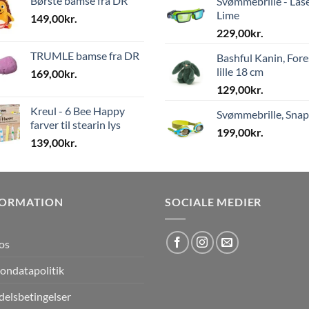
Børste bamse fra DR
Svømmebrille - Las
Lime
149,00
kr.
229,00
kr.
TRUMLE bamse fra DR
Bashful Kanin, Fore
lille 18 cm
169,00
kr.
129,00
kr.
Kreul - 6 Bee Happy
Svømmebrille, Sna
farver til stearin lys
199,00
kr.
139,00
kr.
FORMATION
SOCIALE MEDIER
os
ondatapolitik
elsbetingelser