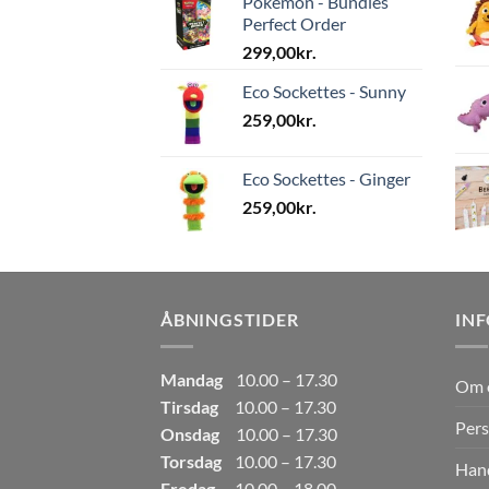
Pokemon - Bundles
Perfect Order
299,00
kr.
Eco Sockettes - Sunny
259,00
kr.
Eco Sockettes - Ginger
259,00
kr.
ÅBNINGSTIDER
IN
Mandag
10.00 – 17.30
Om 
Tirsdag
10.00 – 17.30
Pers
Onsdag
10.00 – 17.30
Torsdag
10.00 – 17.30
Hand
Fredag
10.00 – 18.00