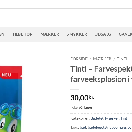
BY
TILBEHØR
MÆRKER
SMYKKER
UDSALG
GAVE
FORSIDE
/
MÆRKER
/
TINTI
Tinti – Farvespek
farveeksplosion i
30,00
kr.
Ikke på lager
Kategorier:
Badetøj
,
Mærker
,
Tinti
Tags:
bad
,
badelegetøj
,
bademagi
,
ba