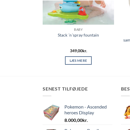
LEGETØJ
BABY
yr Vandmand – hvid
Stack ´n´spray fountain
sam
00
kr.
349,00
kr.
 MERE
LÆS MERE
SENEST TILFØJEDE
BE
Pokemon - Ascended
heroes Display
8.000,00
kr.