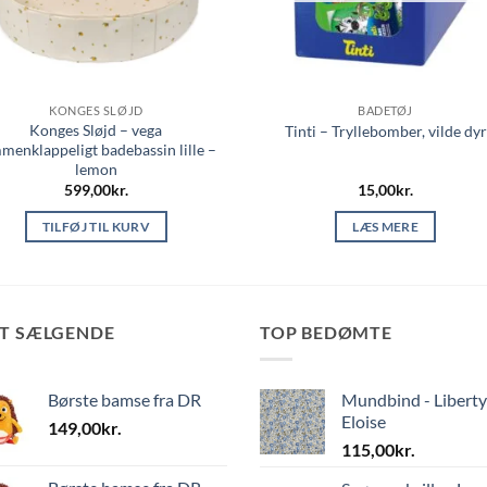
KONGES SLØJD
BADETØJ
Konges Sløjd – vega
Tinti – Tryllebomber, vilde dyr
menklappeligt badebassin lille –
lemon
599,00
kr.
15,00
kr.
TILFØJ TIL KURV
LÆS MERE
ST SÆLGENDE
TOP BEDØMTE
Børste bamse fra DR
Mundbind - Liberty
Eloise
149,00
kr.
115,00
kr.