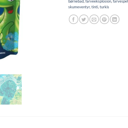
børnebad
,
farveeksplosion
,
farvespe
skumeventyr
,
tinti
,
turkis