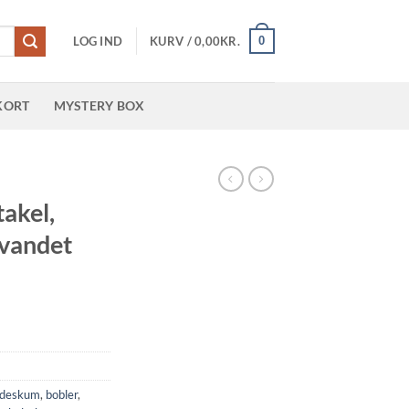
0
LOG IND
KURV /
0,00
KR.
KORT
MYSTERY BOX
takel,
 vandet
deskum
,
bobler
,