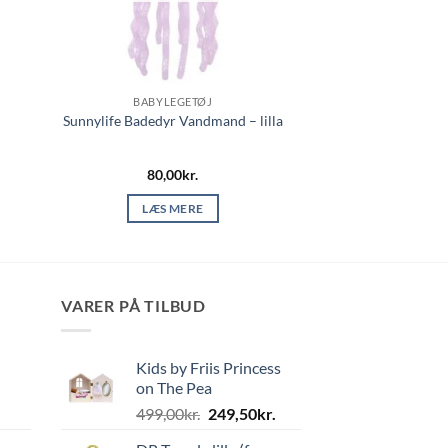
BABYLEGETØJ
Sunnylife Badedyr Vandmand – lilla
80,00
kr.
LÆS MERE
VARER PÅ TILBUD
Kids by Friis Princess
on The Pea
Den
Den
499,00
kr.
249,50
kr.
oprindelige
aktuelle