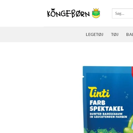
Fortsæt
til
Søg
efter:
indhold
LEGETØJ
TØJ
BA