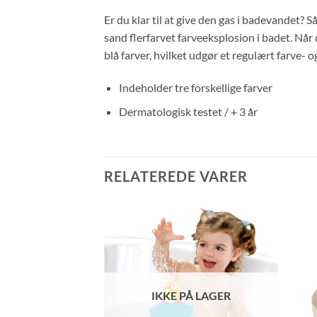
Er du klar til at give den gas i badevandet? 
sand flerfarvet farveeksplosion i badet. Når
blå farver, hvilket udgør et regulært farve- 
Indeholder tre forskellige farver
Dermatologisk testet / + 3 år
RELATEREDE VARER
Å LAGER
IKKE PÅ LAGER