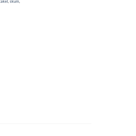
takel
,
skum
,