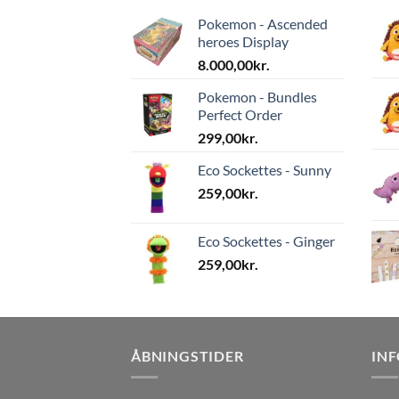
Pokemon - Ascended
heroes Display
8.000,00
kr.
Pokemon - Bundles
Perfect Order
299,00
kr.
Eco Sockettes - Sunny
259,00
kr.
Eco Sockettes - Ginger
259,00
kr.
ÅBNINGSTIDER
IN