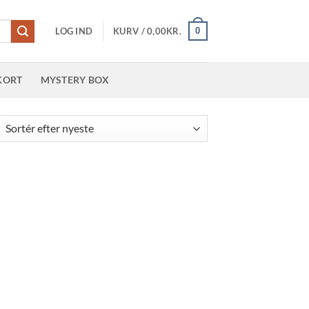
0
LOG IND
KURV /
0,00
KR.
KORT
MYSTERY BOX