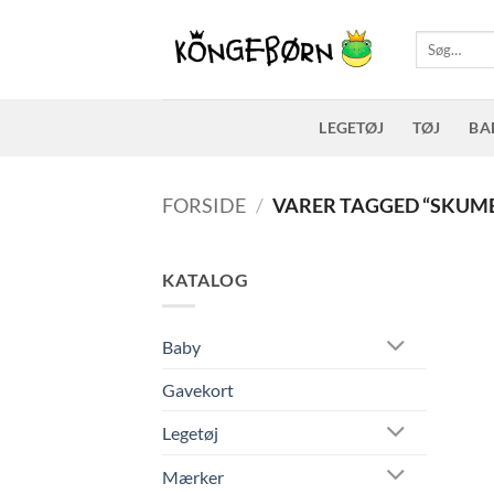
Fortsæt
til
Søg
efter:
indhold
LEGETØJ
TØJ
BA
FORSIDE
/
VARER TAGGED “SKUM
KATALOG
Baby
Gavekort
Legetøj
Mærker