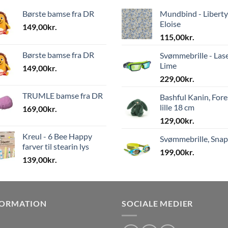
Børste bamse fra DR
Mundbind - Liberty
Eloise
149,00
kr.
115,00
kr.
Børste bamse fra DR
Svømmebrille - Las
Lime
149,00
kr.
229,00
kr.
TRUMLE bamse fra DR
Bashful Kanin, Fore
lille 18 cm
169,00
kr.
129,00
kr.
Kreul - 6 Bee Happy
Svømmebrille, Sna
farver til stearin lys
199,00
kr.
139,00
kr.
FORMATION
SOCIALE MEDIER