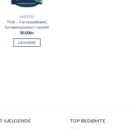
BADETØJ
Tinti – Farvespektakel,
farveeksplosion i vandet
30,00
kr.
LÆS MERE
ST SÆLGENDE
TOP BEDØMTE