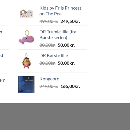
Kids by Friis Princess
on The Pea
Den
Den
499,00
kr.
249,50
kr.
oprindelige
aktuelle
er
DR Trumle lille (fra
pris
pris
Børste serien)
var:
er:
Den
Den
80,00
kr.
50,00
kr.
499,00kr..
249,50kr..
oprindelige
aktuelle
st
DR Børste lille
pris
pris
Den
Den
80,00
kr.
var:
50,00
kr.
er:
oprindelige
aktuelle
80,00kr..
50,00kr..
pris
pris
Kongeord
ppy
var:
er:
Den
Den
249,00
kr.
165,00
kr.
80,00kr..
50,00kr..
oprindelige
aktuelle
pris
pris
var:
er:
249,00kr..
165,00kr..