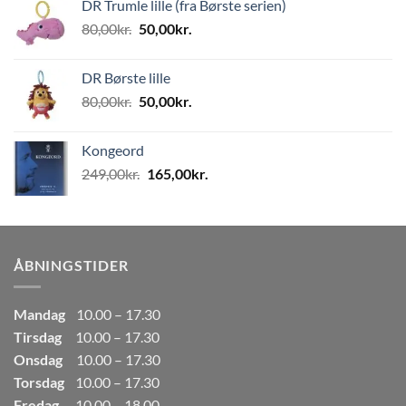
DR Trumle lille (fra Børste serien)
var:
er:
Den
Den
80,00
kr.
50,00
kr.
499,00kr..
249,50kr..
oprindelige
aktuelle
pris
pris
DR Børste lille
var:
er:
Den
Den
80,00
kr.
50,00
kr.
80,00kr..
50,00kr..
oprindelige
aktuelle
pris
pris
Kongeord
var:
er:
Den
Den
249,00
kr.
165,00
kr.
80,00kr..
50,00kr..
oprindelige
aktuelle
pris
pris
var:
er:
249,00kr..
165,00kr..
ÅBNINGSTIDER
Mandag
10.00 – 17.30
Tirsdag
10.00 – 17.30
Onsdag
10.00 – 17.30
Torsdag
10.00 – 17.30
Fredag
10.00 – 18.00