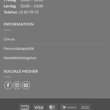
Lørdag
10.00 – 14.00
Telefon:
22 83 78 72
INFORMATION
Om os
Persondatapolitik
Handelsbetingelser
SOCIALE MEDIER
DanKort
Visa
MasterCard
MobilePay
Cash