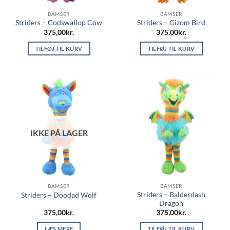
BAMSER
BAMSER
Striders – Codswallop Cow
Striders – Gizom Bird
375,00
kr.
375,00
kr.
TILFØJ TIL KURV
TILFØJ TIL KURV
IKKE PÅ LAGER
BAMSER
BAMSER
Striders – Balderdash
Striders – Doodad Wolf
Dragon
375,00
kr.
375,00
kr.
LÆS MERE
TILFØJ TIL KURV