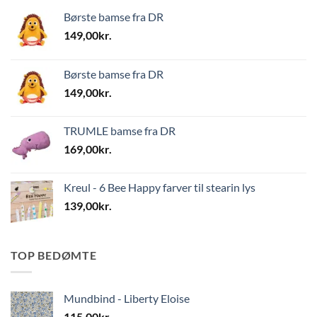
Børste bamse fra DR
149,00
kr.
Børste bamse fra DR
149,00
kr.
TRUMLE bamse fra DR
169,00
kr.
Kreul - 6 Bee Happy farver til stearin lys
139,00
kr.
TOP BEDØMTE
Mundbind - Liberty Eloise
115,00
kr.