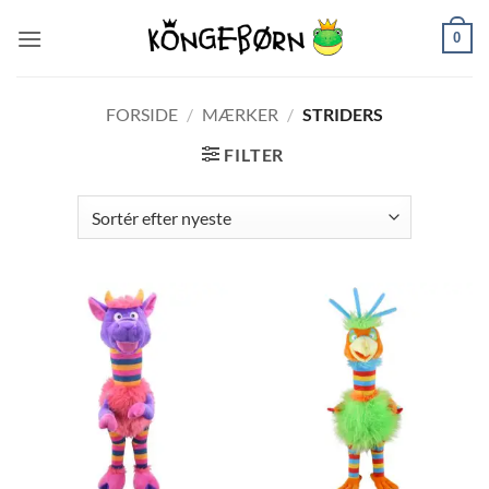
Fortsæt
0
til
indhold
FORSIDE
/
MÆRKER
/
STRIDERS
FILTER