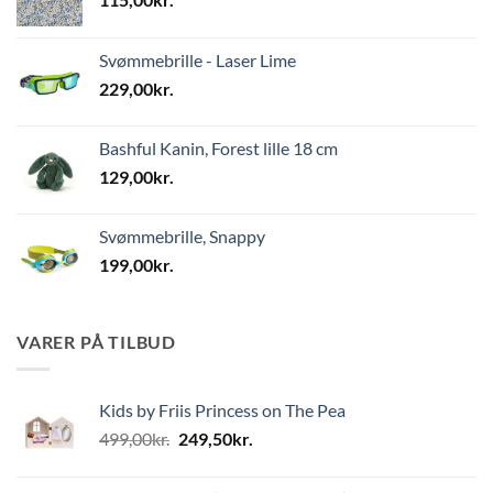
Svømmebrille - Laser Lime
229,00
kr.
Bashful Kanin, Forest lille 18 cm
129,00
kr.
Svømmebrille, Snappy
199,00
kr.
VARER PÅ TILBUD
Kids by Friis Princess on The Pea
Den
Den
499,00
kr.
249,50
kr.
oprindelige
aktuelle
pris
pris