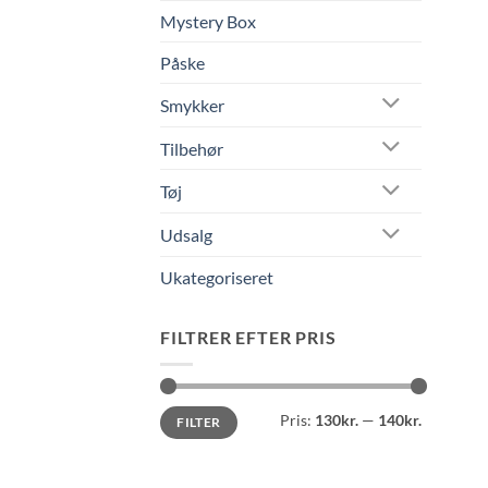
Mystery Box
Påske
Smykker
Tilbehør
Tøj
Udsalg
Ukategoriseret
FILTRER EFTER PRIS
Mindste
Højeste
Pris:
130kr.
—
140kr.
FILTER
pris
pris