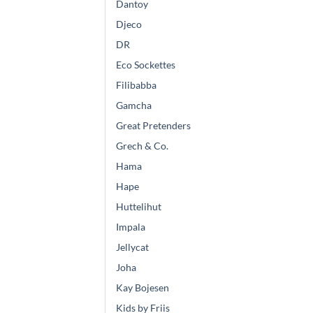
Dantoy
Djeco
DR
Eco Sockettes
Filibabba
Gamcha
Great Pretenders
Grech & Co.
Hama
Hape
Huttelihut
Impala
Jellycat
Joha
Kay Bojesen
Kids by Friis