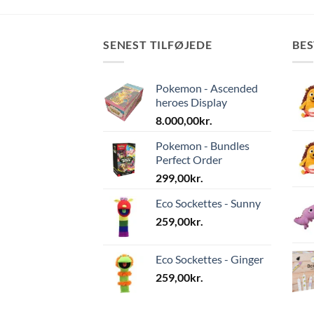
SENEST TILFØJEDE
BE
Pokemon - Ascended
heroes Display
8.000,00
kr.
Pokemon - Bundles
Perfect Order
299,00
kr.
Eco Sockettes - Sunny
259,00
kr.
Eco Sockettes - Ginger
259,00
kr.