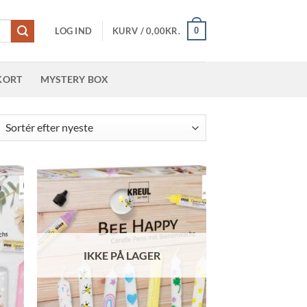
0
LOG IND
KURV /
0,00
KR.
KORT
MYSTERY BOX
teret
er
este
IKKE PÅ LAGER