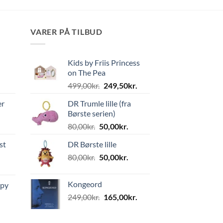
VARER PÅ TILBUD
Kids by Friis Princess
on The Pea
Den
Den
499,00
kr.
249,50
kr.
oprindelige
aktuelle
er
DR Trumle lille (fra
pris
pris
Børste serien)
var:
er:
Den
Den
80,00
kr.
50,00
kr.
499,00kr..
249,50kr..
oprindelige
aktuelle
st
DR Børste lille
pris
pris
Den
Den
80,00
kr.
var:
50,00
kr.
er:
oprindelige
aktuelle
80,00kr..
50,00kr..
pris
pris
Kongeord
ppy
var:
er:
Den
Den
249,00
kr.
165,00
kr.
80,00kr..
50,00kr..
oprindelige
aktuelle
pris
pris