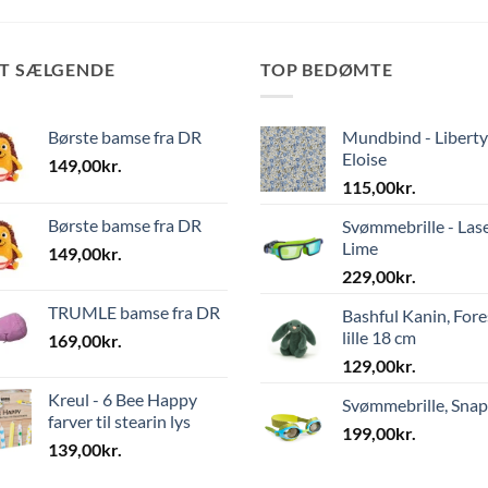
ST SÆLGENDE
TOP BEDØMTE
Børste bamse fra DR
Mundbind - Liberty
Eloise
149,00
kr.
115,00
kr.
Børste bamse fra DR
Svømmebrille - Las
Lime
149,00
kr.
229,00
kr.
TRUMLE bamse fra DR
Bashful Kanin, Fore
lille 18 cm
169,00
kr.
129,00
kr.
Kreul - 6 Bee Happy
Svømmebrille, Sna
farver til stearin lys
199,00
kr.
139,00
kr.