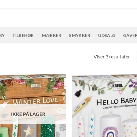
BY
TILBEHØR
MÆRKER
SMYKKER
UDSALG
GAVE
Sor
Viser 3 resultater
eft
sen
IKKE PÅ LAGER