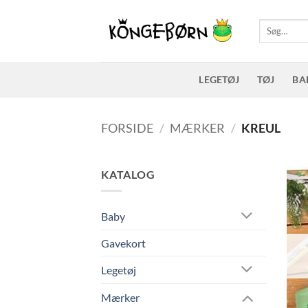
Fortsæt
til
Søg
efter:
indhold
LEGETØJ
TØJ
BA
FORSIDE
/
MÆRKER
/
KREUL
KATALOG
Baby
Gavekort
Legetøj
Mærker