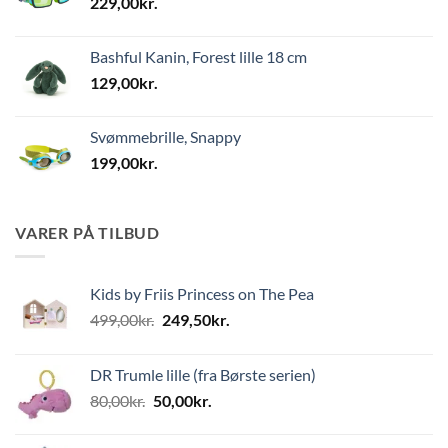
229,00
kr.
Bashful Kanin, Forest lille 18 cm
129,00
kr.
Svømmebrille, Snappy
199,00
kr.
VARER PÅ TILBUD
Kids by Friis Princess on The Pea
Den
Den
499,00
kr.
249,50
kr.
oprindelige
aktuelle
pris
pris
DR Trumle lille (fra Børste serien)
var:
er:
Den
Den
80,00
kr.
50,00
kr.
499,00kr..
249,50kr..
oprindelige
aktuelle
pris
pris