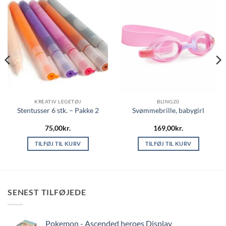
KREATIV LEGETØJ
BLING20
Stentusser 6 stk. – Pakke 2
Svømmebrille, babygirl
75,00
kr.
169,00
kr.
TILFØJ TIL KURV
TILFØJ TIL KURV
SENEST TILFØJEDE
Pokemon - Ascended heroes Display