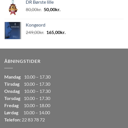
DR Børste lille
var:
er:
Den
Den
80,00
kr.
50,00
kr.
80,00kr..
50,00kr..
oprindelige
aktuelle
pris
pris
Kongeord
var:
er:
Den
Den
249,00
kr.
165,00
kr.
80,00kr..
50,00kr..
oprindelige
aktuelle
pris
pris
var:
er:
249,00kr..
165,00kr..
ÅBNINGSTIDER
Mandag
10.00 – 17.30
Tirsdag
10.00 – 17.30
Onsdag
10.00 – 17.30
Torsdag
10.00 – 17.30
Fredag
10.00 – 18.00
Lørdag
10.00 – 14.00
Telefon:
22 83 78 72