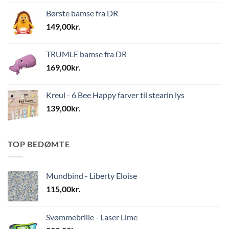
Børste bamse fra DR
149,00
kr.
TRUMLE bamse fra DR
169,00
kr.
Kreul - 6 Bee Happy farver til stearin lys
139,00
kr.
TOP BEDØMTE
Mundbind - Liberty Eloise
115,00
kr.
Svømmebrille - Laser Lime