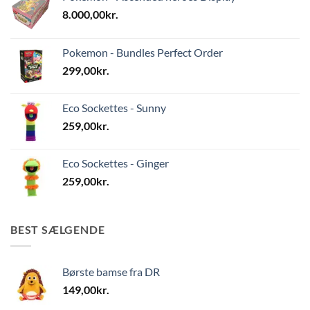
8.000,00
kr.
Pokemon - Bundles Perfect Order
299,00
kr.
Eco Sockettes - Sunny
259,00
kr.
Eco Sockettes - Ginger
259,00
kr.
BEST SÆLGENDE
Børste bamse fra DR
149,00
kr.