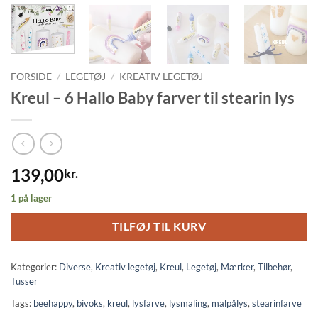
FORSIDE
/
LEGETØJ
/
KREATIV LEGETØJ
Kreul – 6 Hallo Baby farver til stearin lys
139,00
kr.
1 på lager
TILFØJ TIL KURV
Kategorier:
Diverse
,
Kreativ legetøj
,
Kreul
,
Legetøj
,
Mærker
,
Tilbehør
,
Tusser
Tags:
beehappy
,
bivoks
,
kreul
,
lysfarve
,
lysmaling
,
malpålys
,
stearinfarve