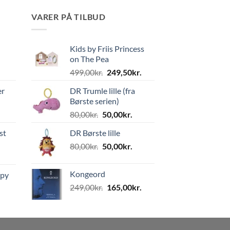
VARER PÅ TILBUD
Kids by Friis Princess
on The Pea
Den
Den
499,00
kr.
249,50
kr.
oprindelige
aktuelle
er
DR Trumle lille (fra
pris
pris
Børste serien)
var:
er:
Den
Den
80,00
kr.
50,00
kr.
499,00kr..
249,50kr..
oprindelige
aktuelle
st
DR Børste lille
pris
pris
Den
Den
80,00
kr.
var:
50,00
kr.
er:
oprindelige
aktuelle
80,00kr..
50,00kr..
pris
pris
Kongeord
ppy
var:
er:
Den
Den
249,00
kr.
165,00
kr.
80,00kr..
50,00kr..
oprindelige
aktuelle
pris
pris
var:
er:
249,00kr..
165,00kr..