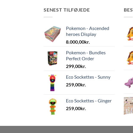
SENEST TILFØJEDE
BE
Pokemon - Ascended
heroes Display
8.000,00
kr.
Pokemon - Bundles
Perfect Order
299,00
kr.
Eco Sockettes - Sunny
259,00
kr.
Eco Sockettes - Ginger
259,00
kr.