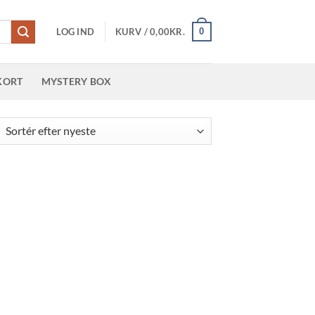
0
LOG IND
KURV /
0,00
KR.
KORT
MYSTERY BOX