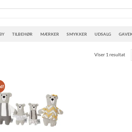
BY
TILBEHØR
MÆRKER
SMYKKER
UDSALG
GAVE
Viser 1 resultat
ud!