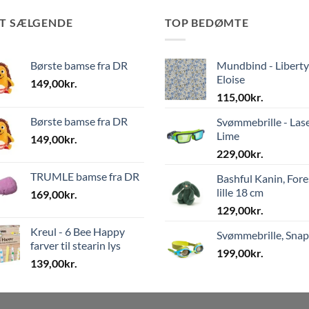
ST SÆLGENDE
TOP BEDØMTE
Børste bamse fra DR
Mundbind - Liberty
Eloise
149,00
kr.
115,00
kr.
Børste bamse fra DR
Svømmebrille - Las
Lime
149,00
kr.
229,00
kr.
TRUMLE bamse fra DR
Bashful Kanin, Fore
lille 18 cm
169,00
kr.
129,00
kr.
Kreul - 6 Bee Happy
Svømmebrille, Sna
farver til stearin lys
199,00
kr.
139,00
kr.