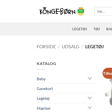
Fortsæt
til
Søg
efter:
indhold
LEGETØJ
TØJ
BA
FORSIDE
/
UDSALG
/
LEGETØJ
KATALOG
Tilb
Baby
Gavekort
Legetøj
Mærker