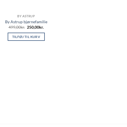
BY ASTRUP
By Astrup bjørnefamilie
Den
Den
499,00
kr.
250,00
kr.
oprindelige
aktuelle
pris
pris
TILFØJ TIL KURV
var:
er:
499,00kr..
250,00kr..