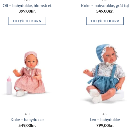
Oli – babydukke, blomstret
Koke – babydukke, gråt tøj
399,00
kr.
549,00
kr.
TILFØJ TIL KURV
TILFØJ TIL KURV
ASI
ASI
Koke – babydukke
Leo – babydukke
549,00
kr.
799,00
kr.