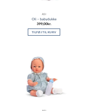
ASI
Oli – babydukke
399,00
kr.
TILFØJ TIL KURV
ASI