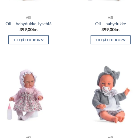
ASI
ASI
Oli – babydukke, lyseblå
Oli – babydukke
399,00
kr.
399,00
kr.
TILFØJ TIL KURV
TILFØJ TIL KURV
ASI
ASI