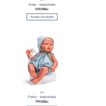
Koke – babydukke
549,00
kr.
TILFØJ TIL KURV
ASI
Pablo – babydukke
799,00
kr.