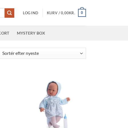
0
LOG IND
KURV /
0,00
KR.
KORT
MYSTERY BOX
teret
er
este