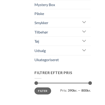
Mystery Box
Påske
Smykker
Tilbehør
Tøj
Udsalg
Ukategoriseret
FILTRER EFTER PRIS
Mindste
Højeste
Pris:
390kr.
—
800kr.
FILTER
pris
pris