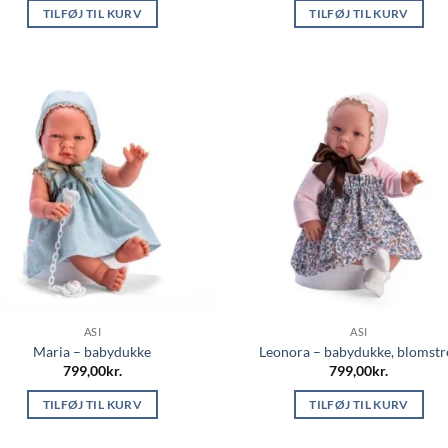
TILFØJ TIL KURV
TILFØJ TIL KURV
ASI
ASI
Maria – babydukke
Leonora – babydukke, blomstr
799,00
kr.
799,00
kr.
TILFØJ TIL KURV
TILFØJ TIL KURV