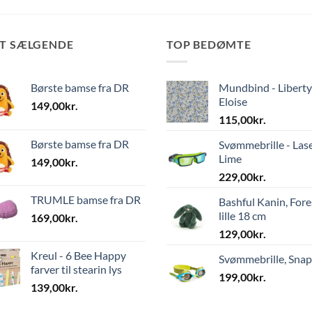
ST SÆLGENDE
TOP BEDØMTE
Børste bamse fra DR
Mundbind - Liberty
Eloise
149,00
kr.
115,00
kr.
Børste bamse fra DR
Svømmebrille - Las
Lime
149,00
kr.
229,00
kr.
TRUMLE bamse fra DR
Bashful Kanin, Fore
lille 18 cm
169,00
kr.
129,00
kr.
Kreul - 6 Bee Happy
Svømmebrille, Sna
farver til stearin lys
199,00
kr.
139,00
kr.