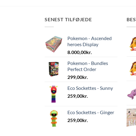
SENEST TILFØJEDE
BE
Pokemon - Ascended
heroes Display
8.000,00
kr.
Pokemon - Bundles
Perfect Order
299,00
kr.
Eco Sockettes - Sunny
259,00
kr.
Eco Sockettes - Ginger
259,00
kr.