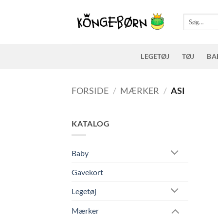
Fortsæt
til
Søg
efter:
indhold
LEGETØJ
TØJ
BA
FORSIDE
/
MÆRKER
/
ASI
KATALOG
Baby
Gavekort
Legetøj
Mærker