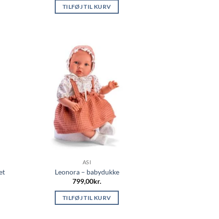
TILFØJ TIL KURV
ASI
et
Leonora – babydukke
799,00
kr.
TILFØJ TIL KURV