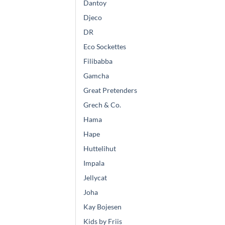
Dantoy
Djeco
DR
Eco Sockettes
Filibabba
Gamcha
Great Pretenders
Grech & Co.
Hama
Hape
Huttelihut
Impala
Jellycat
Joha
Kay Bojesen
Kids by Friis