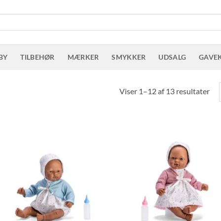
BY
TILBEHØR
MÆRKER
SMYKKER
UDSALG
GAVE
Sor
Viser 1–12 af 13 resultater
eft
sen