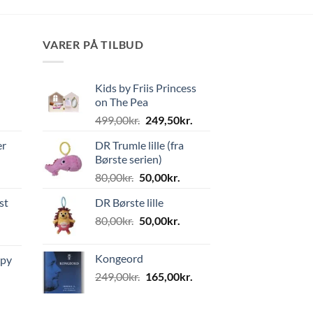
VARER PÅ TILBUD
Kids by Friis Princess
on The Pea
Den
Den
499,00
kr.
249,50
kr.
oprindelige
aktuelle
er
DR Trumle lille (fra
pris
pris
Børste serien)
var:
er:
Den
Den
80,00
kr.
50,00
kr.
499,00kr..
249,50kr..
oprindelige
aktuelle
st
DR Børste lille
pris
pris
Den
Den
80,00
kr.
var:
50,00
kr.
er:
oprindelige
aktuelle
80,00kr..
50,00kr..
pris
pris
Kongeord
ppy
var:
er:
Den
Den
249,00
kr.
165,00
kr.
80,00kr..
50,00kr..
oprindelige
aktuelle
pris
pris