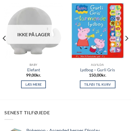
IKKE PÅ LAGER
BABY
ALVILDA
Elefant
Lydbog – Gurli Gris
99,00
kr.
150,00
kr.
LÆS MERE
TILFØJ TIL KURV
SENEST TILFØJEDE
Pokemon - Ascended heroes Display