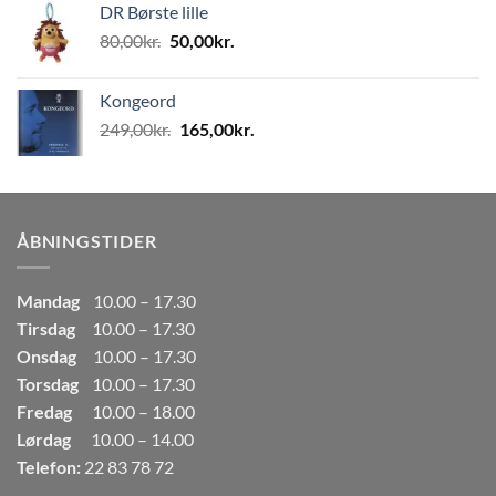
DR Børste lille
var:
er:
Den
Den
80,00
kr.
50,00
kr.
80,00kr..
50,00kr..
oprindelige
aktuelle
pris
pris
Kongeord
var:
er:
Den
Den
249,00
kr.
165,00
kr.
80,00kr..
50,00kr..
oprindelige
aktuelle
pris
pris
var:
er:
249,00kr..
165,00kr..
ÅBNINGSTIDER
Mandag
10.00 – 17.30
Tirsdag
10.00 – 17.30
Onsdag
10.00 – 17.30
Torsdag
10.00 – 17.30
Fredag
10.00 – 18.00
Lørdag
10.00 – 14.00
Telefon:
22 83 78 72