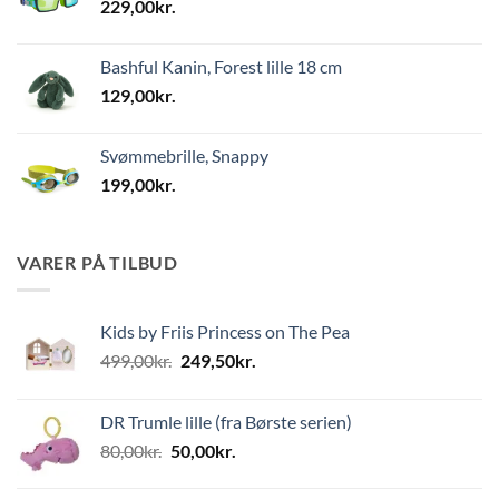
229,00
kr.
Bashful Kanin, Forest lille 18 cm
129,00
kr.
Svømmebrille, Snappy
199,00
kr.
VARER PÅ TILBUD
Kids by Friis Princess on The Pea
Den
Den
499,00
kr.
249,50
kr.
oprindelige
aktuelle
pris
pris
DR Trumle lille (fra Børste serien)
var:
er:
Den
Den
80,00
kr.
50,00
kr.
499,00kr..
249,50kr..
oprindelige
aktuelle
pris
pris