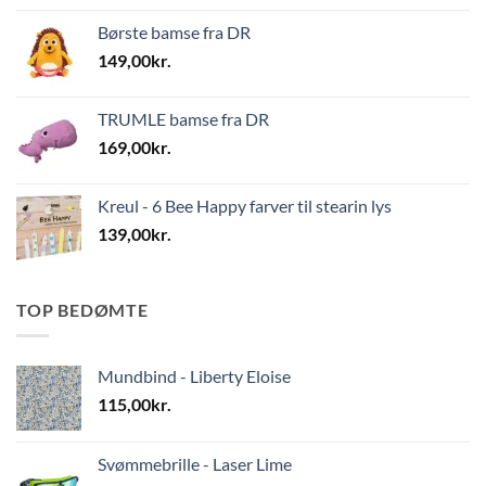
Børste bamse fra DR
149,00
kr.
TRUMLE bamse fra DR
169,00
kr.
Kreul - 6 Bee Happy farver til stearin lys
139,00
kr.
TOP BEDØMTE
Mundbind - Liberty Eloise
115,00
kr.
Svømmebrille - Laser Lime