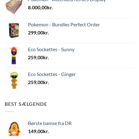
8.000,00
kr.
Pokemon - Bundles Perfect Order
299,00
kr.
Eco Sockettes - Sunny
259,00
kr.
Eco Sockettes - Ginger
259,00
kr.
BEST SÆLGENDE
Børste bamse fra DR
149,00
kr.