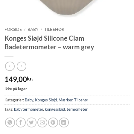
FORSIDE
/
BABY
/
TILBEHØR
Konges Sløjd Silicone Clam
Badetermometer – warm grey
149,00
kr.
Ikke på lager
Kategorier:
Baby
,
Konges Sløjd
,
Mærker
,
Tilbehør
Tags:
babytermometer
,
kongessløjd
,
termometer