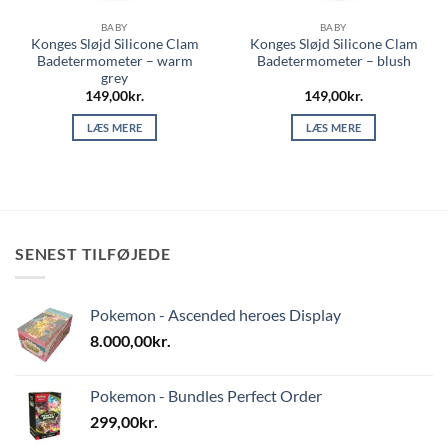
BABY
BABY
Konges Sløjd Silicone Clam
Konges Sløjd Silicone Clam
Badetermometer – warm
Badetermometer – blush
grey
149,00
kr.
149,00
kr.
LÆS MERE
LÆS MERE
SENEST TILFØJEDE
Pokemon - Ascended heroes Display
8.000,00
kr.
Pokemon - Bundles Perfect Order
299,00
kr.