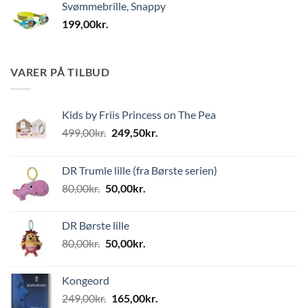
Svømmebrille, Snappy
199,00
kr.
VARER PÅ TILBUD
Kids by Friis Princess on The Pea
Den
Den
499,00
kr.
249,50
kr.
oprindelige
aktuelle
pris
pris
DR Trumle lille (fra Børste serien)
var:
er:
Den
Den
80,00
kr.
50,00
kr.
499,00kr..
249,50kr..
oprindelige
aktuelle
pris
pris
DR Børste lille
var:
er:
Den
Den
80,00
kr.
50,00
kr.
80,00kr..
50,00kr..
oprindelige
aktuelle
pris
pris
Kongeord
var:
er:
Den
Den
249,00
kr.
165,00
kr.
80,00kr..
50,00kr..