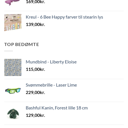
169,00
kr.
Kreul - 6 Bee Happy farver til stearin lys
139,00
kr.
TOP BEDØMTE
Mundbind - Liberty Eloise
115,00
kr.
Svømmebrille - Laser Lime
229,00
kr.
Bashful Kanin, Forest lille 18 cm
129,00
kr.