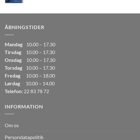
oprindelige
aktuelle
pris
pris
var:
er:
249,00kr..
165,00kr..
ÅBNINGSTIDER
Mandag
10.00 – 17.30
Tirsdag
10.00 – 17.30
Onsdag
10.00 – 17.30
Torsdag
10.00 – 17.30
Fredag
10.00 – 18.00
Lørdag
10.00 – 14.00
Telefon:
22 83 78 72
INFORMATION
Om os
Persondatapolitik