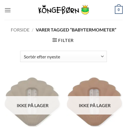
Fortsæt
0
til
indhold
FORSIDE
/
VARER TAGGED “BABYTERMOMETER”
FILTER
IKKE PÅ LAGER
IKKE PÅ LAGER