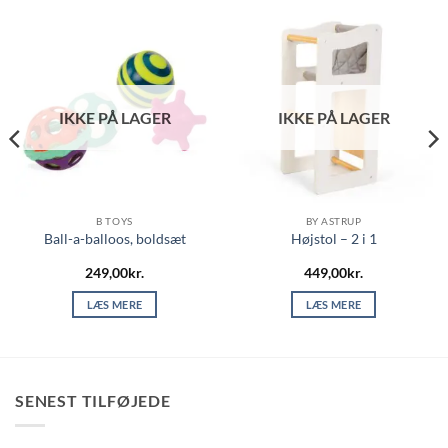
IKKE PÅ LAGER
IKKE PÅ LAGER
B TOYS
BY ASTRUP
Ball-a-balloos, boldsæt
Højstol – 2 i 1
249,00
kr.
449,00
kr.
LÆS MERE
LÆS MERE
SENEST TILFØJEDE