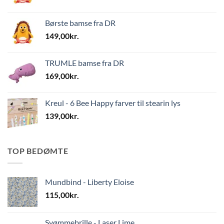
Børste bamse fra DR
149,00
kr.
TRUMLE bamse fra DR
169,00
kr.
Kreul - 6 Bee Happy farver til stearin lys
139,00
kr.
TOP BEDØMTE
Mundbind - Liberty Eloise
115,00
kr.
Svømmebrille - Laser Lime