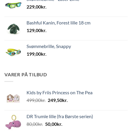
229,00
kr.
Bashful Kanin, Forest lille 18 cm
129,00
kr.
Svømmebrille, Snappy
199,00
kr.
VARER PÅ TILBUD
Kids by Friis Princess on The Pea
Den
Den
499,00
kr.
249,50
kr.
oprindelige
aktuelle
pris
pris
DR Trumle lille (fra Børste serien)
var:
er:
Den
Den
80,00
kr.
50,00
kr.
499,00kr..
249,50kr..
oprindelige
aktuelle