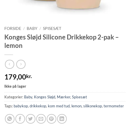
FORSIDE
/
BABY
/
SPISESÆT
Konges Sløjd Silicone Drikkekop 2-pak –
lemon
179,00
kr.
Ikke på lager
Kategorier:
Baby
,
Konges Sløjd
,
Mærker
,
Spisesæt
Tags:
babykop
,
drikkekop
,
kom med tud
,
lemon
,
silikonekop
,
termometer