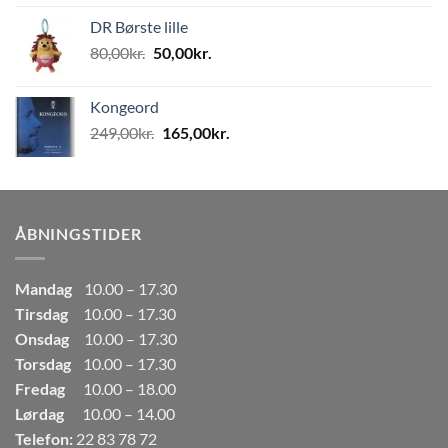
pris
pris
DR Børste lille
var:
er:
Den
Den
80,00
kr.
50,00
kr.
80,00kr..
50,00kr..
oprindelige
aktuelle
pris
pris
Kongeord
var:
er:
Den
Den
249,00
kr.
165,00
kr.
80,00kr..
50,00kr..
oprindelige
aktuelle
pris
pris
var:
er:
249,00kr..
165,00kr..
ÅBNINGSTIDER
Mandag
10.00 – 17.30
Tirsdag
10.00 – 17.30
Onsdag
10.00 – 17.30
Torsdag
10.00 – 17.30
Fredag
10.00 – 18.00
Lørdag
10.00 – 14.00
Telefon:
22 83 78 72