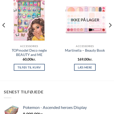
IKKE PÅ LAGER
ACCESSORIES
ACCESSORIES
TOPmodel Deco negle
Martinelia – Beauty Book
BEAUTY and ME
60,00
kr.
169,00
kr.
TILFØJ TIL KURV
LÆS MERE
SENEST TILFØJEDE
Pokemon - Ascended heroes Display
8.000,00
kr.