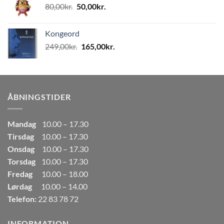
Den
Den
80,00
kr.
50,00
kr.
80,00kr..
50,00kr..
oprindelige
aktuelle
pris
pris
Kongeord
var:
er:
Den
Den
249,00
kr.
165,00
kr.
80,00kr..
50,00kr..
oprindelige
aktuelle
pris
pris
var:
er:
249,00kr..
165,00kr..
ÅBNINGSTIDER
Mandag
10.00 – 17.30
Tirsdag
10.00 – 17.30
Onsdag
10.00 – 17.30
Torsdag
10.00 – 17.30
Fredag
10.00 – 18.00
Lørdag
10.00 – 14.00
Telefon:
22 83 78 72
INFORMATION