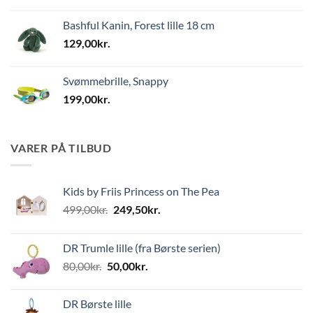
Bashful Kanin, Forest lille 18 cm
129,00
kr.
Svømmebrille, Snappy
199,00
kr.
VARER PÅ TILBUD
Kids by Friis Princess on The Pea
Den
Den
499,00
kr.
249,50
kr.
oprindelige
aktuelle
pris
pris
DR Trumle lille (fra Børste serien)
var:
er:
Den
Den
80,00
kr.
50,00
kr.
499,00kr..
249,50kr..
oprindelige
aktuelle
pris
pris
DR Børste lille
var:
er: