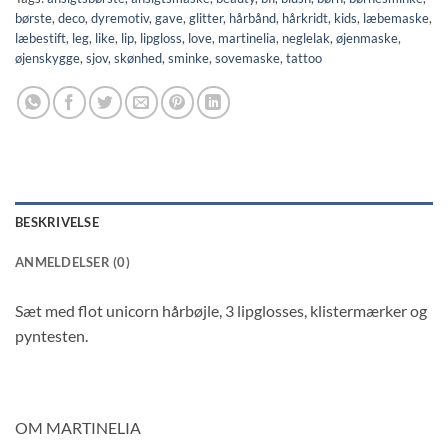
børste
,
deco
,
dyremotiv
,
gave
,
glitter
,
hårbånd
,
hårkridt
,
kids
,
læbemaske
,
læbestift
,
leg
,
like
,
lip
,
lipgloss
,
love
,
martinelia
,
neglelak
,
øjenmaske
,
øjenskygge
,
sjov
,
skønhed
,
sminke
,
sovemaske
,
tattoo
BESKRIVELSE
ANMELDELSER (0)
Sæt med flot unicorn hårbøjle, 3 lipglosses, klistermærker og
pyntesten.
OM MARTINELIA