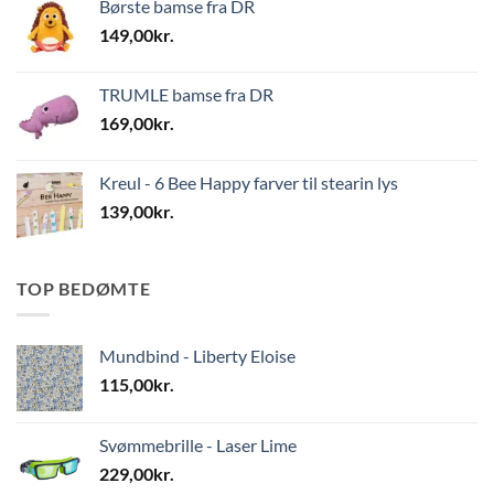
Børste bamse fra DR
149,00
kr.
TRUMLE bamse fra DR
169,00
kr.
Kreul - 6 Bee Happy farver til stearin lys
139,00
kr.
TOP BEDØMTE
Mundbind - Liberty Eloise
115,00
kr.
Svømmebrille - Laser Lime
229,00
kr.