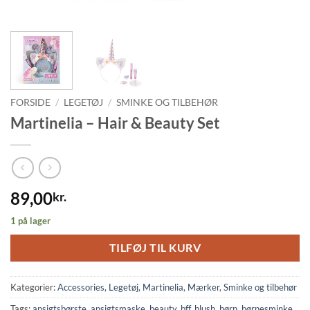
FORSIDE
/
LEGETØJ
/
SMINKE OG TILBEHØR
Martinelia – Hair & Beauty Set
89,00
kr.
1 på lager
TILFØJ TIL KURV
Kategorier:
Accessories
,
Legetøj
,
Martinelia
,
Mærker
,
Sminke og tilbehør
Tags:
ansigtsbørste
,
ansigtsmaske
,
beauty
,
bff
,
blush
,
børn
,
børnesminke
,