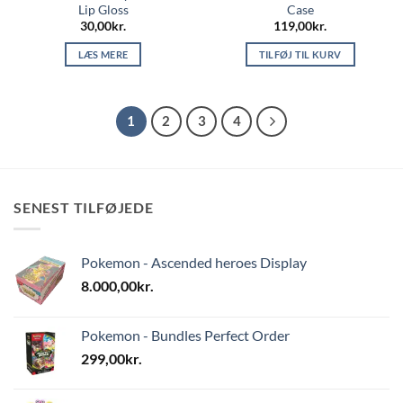
Lip Gloss
Case
30,00
kr.
119,00
kr.
LÆS MERE
TILFØJ TIL KURV
1
2
3
4
SENEST TILFØJEDE
Pokemon - Ascended heroes Display
8.000,00
kr.
Pokemon - Bundles Perfect Order
299,00
kr.