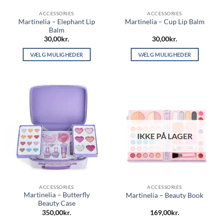
ACCESSORIES
ACCESSORIES
Martinelia – Elephant Lip
Martinelia – Cup Lip Balm
Balm
30,00
kr.
30,00
kr.
VÆLG MULIGHEDER
VÆLG MULIGHEDER
Dette
Dette
vare
vare
har
har
flere
flere
varianter.
varianter.
Mulighederne
Mulighederne
kan
kan
IKKE PÅ LAGER
vælges
vælges
på
på
varesiden
varesiden
ACCESSORIES
ACCESSORIES
Martinelia – Butterfly
Martinelia – Beauty Book
Beauty Case
350,00
kr.
169,00
kr.