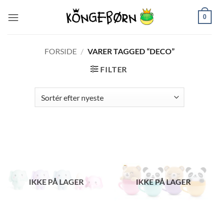
Fortsæt
0
til
indhold
FORSIDE
/
VARER TAGGED “DECO”
FILTER
IKKE PÅ LAGER
IKKE PÅ LAGER