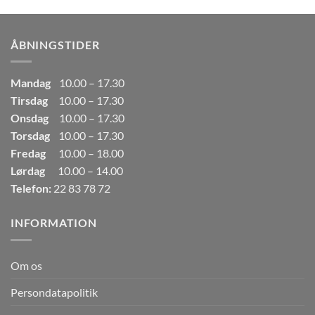
pris
pris
var:
er:
249,00kr..
165,00kr..
ÅBNINGSTIDER
Mandag
10.00 – 17.30
Tirsdag
10.00 – 17.30
Onsdag
10.00 – 17.30
Torsdag
10.00 – 17.30
Fredag
10.00 – 18.00
Lørdag
10.00 – 14.00
Telefon:
22 83 78 72
INFORMATION
Om os
Persondatapolitik