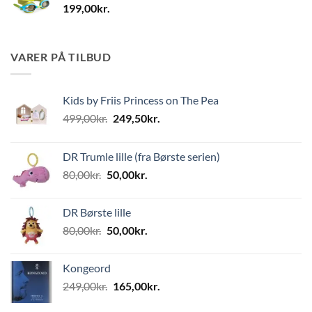
199,00
kr.
VARER PÅ TILBUD
Kids by Friis Princess on The Pea
Den
Den
499,00
kr.
249,50
kr.
oprindelige
aktuelle
pris
pris
DR Trumle lille (fra Børste serien)
var:
er:
Den
Den
80,00
kr.
50,00
kr.
499,00kr..
249,50kr..
oprindelige
aktuelle
pris
pris
DR Børste lille
var:
er:
Den
Den
80,00
kr.
50,00
kr.
80,00kr..
50,00kr..
oprindelige
aktuelle
pris
pris
Kongeord
var:
er:
Den
Den
249,00
kr.
165,00
kr.
80,00kr..
50,00kr..
oprindelige
aktuelle