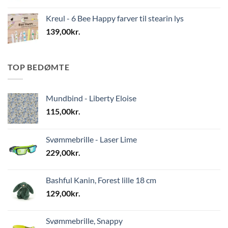
Kreul - 6 Bee Happy farver til stearin lys
139,00
kr.
TOP BEDØMTE
Mundbind - Liberty Eloise
115,00
kr.
Svømmebrille - Laser Lime
229,00
kr.
Bashful Kanin, Forest lille 18 cm
129,00
kr.
Svømmebrille, Snappy