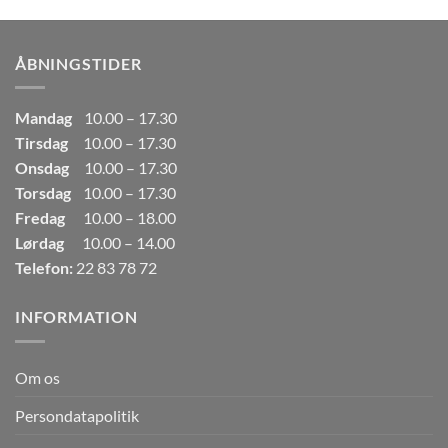
pris
pris
var:
er:
249,00kr..
165,00kr..
ÅBNINGSTIDER
Mandag
10.00 – 17.30
Tirsdag
10.00 – 17.30
Onsdag
10.00 – 17.30
Torsdag
10.00 – 17.30
Fredag
10.00 – 18.00
Lørdag
10.00 – 14.00
Telefon:
22 83 78 72
INFORMATION
Om os
Persondatapolitik