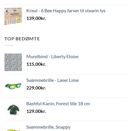
Kreul - 6 Bee Happy farver til stearin lys
139,00
kr.
TOP BEDØMTE
Mundbind - Liberty Eloise
115,00
kr.
Svømmebrille - Laser Lime
229,00
kr.
Bashful Kanin, Forest lille 18 cm
129,00
kr.
Svømmebrille, Snappy