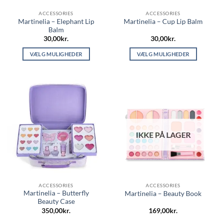
ACCESSORIES
ACCESSORIES
Martinelia – Elephant Lip
Martinelia – Cup Lip Balm
Balm
30,00
kr.
30,00
kr.
VÆLG MULIGHEDER
VÆLG MULIGHEDER
Dette
Dette
vare
vare
har
har
flere
flere
varianter.
varianter.
Mulighederne
Mulighederne
kan
kan
IKKE PÅ LAGER
vælges
vælges
på
på
varesiden
varesiden
ACCESSORIES
ACCESSORIES
Martinelia – Butterfly
Martinelia – Beauty Book
Beauty Case
350,00
kr.
169,00
kr.