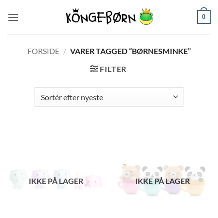
Fortsæt
0
til
indhold
FORSIDE
/
VARER TAGGED “BØRNESMINKE”
FILTER
IKKE PÅ LAGER
IKKE PÅ LAGER