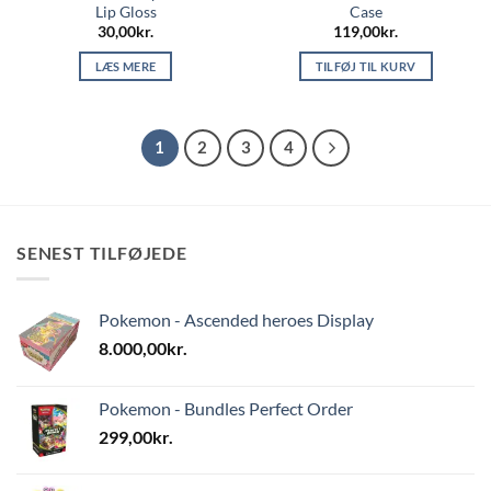
Lip Gloss
Case
30,00
kr.
119,00
kr.
LÆS MERE
TILFØJ TIL KURV
1
2
3
4
SENEST TILFØJEDE
Pokemon - Ascended heroes Display
8.000,00
kr.
Pokemon - Bundles Perfect Order
299,00
kr.