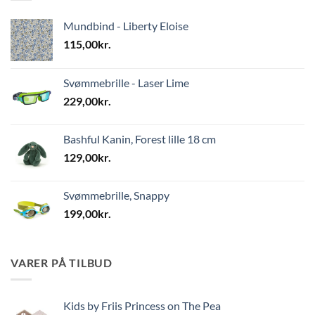
Mundbind - Liberty Eloise
115,00
kr.
Svømmebrille - Laser Lime
229,00
kr.
Bashful Kanin, Forest lille 18 cm
129,00
kr.
Svømmebrille, Snappy
199,00
kr.
VARER PÅ TILBUD
Kids by Friis Princess on The Pea