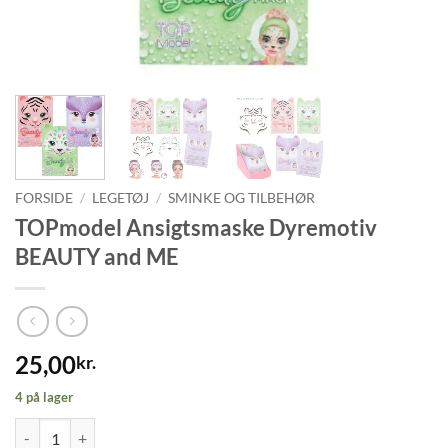
FORSIDE
/
LEGETØJ
/
SMINKE OG TILBEHØR
TOPmodel Ansigtsmaske Dyremotiv
BEAUTY and ME
25,00
kr.
4 på lager
TOPmodel Ansigtsmaske Dyremotiv BEAUTY and ME antal