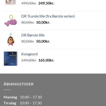
Den
Den
499,00
kr.
249,50
kr.
oprindelige
aktuelle
pris
pris
DR Trumle lille (fra Børste serien)
var:
er:
Den
Den
80,00
kr.
50,00
kr.
499,00kr..
249,50kr..
oprindelige
aktuelle
pris
pris
DR Børste lille
var:
er:
Den
Den
80,00
kr.
50,00
kr.
80,00kr..
50,00kr..
oprindelige
aktuelle
pris
pris
Kongeord
var:
er:
Den
Den
249,00
kr.
165,00
kr.
80,00kr..
50,00kr..
oprindelige
aktuelle
pris
pris
var:
er:
249,00kr..
165,00kr..
ÅBNINGSTIDER
Mandag
10.00 – 17.30
Tirsdag
10.00 – 17.30