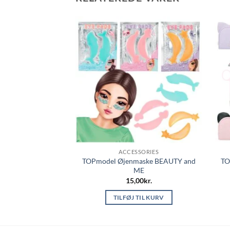
Å LAGER
SSORIES
ACCESSORIES
ridt Sæt BEAUTY
TOPmodel Øjenmaske BEAUTY and
TO
d ME
ME
00
kr.
15,00
kr.
 MERE
TILFØJ TIL KURV