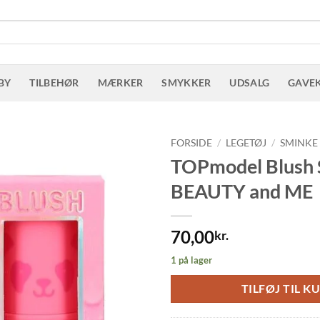
BY
TILBEHØR
MÆRKER
SMYKKER
UDSALG
GAVE
FORSIDE
/
LEGETØJ
/
SMINKE
TOPmodel Blush 
BEAUTY and ME
70,00
kr.
1 på lager
TILFØJ TIL K