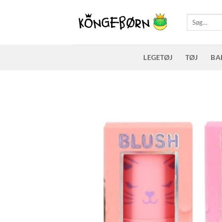
Fortsæt
til
Søg
efter:
indhold
LEGETØJ
TØJ
BA