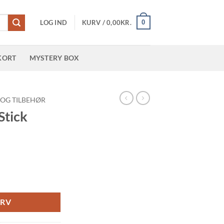
0
LOG IND
KURV /
0,00
KR.
KORT
MYSTERY BOX
 OG TILBEHØR
Stick
URV