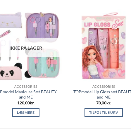
IKKE PÅ LAGER
ACCESSORIES
ACCESSORIES
Pmodel Manicure Sæt BEAUTY
TOPmodel Lip Gloss sæt BEAU
and ME
and ME
120,00
kr.
70,00
kr.
LÆS MERE
TILFØJ TIL KURV