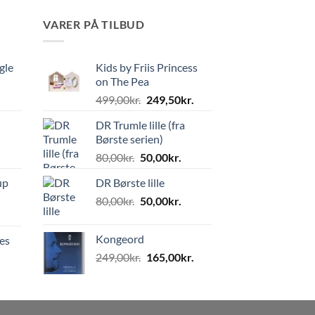
VARER PÅ TILBUD
gle
Kids by Friis Princess
on The Pea
Den
Den
499,00
kr.
249,50
kr.
oprindelige
aktuelle
DR Trumle lille (fra
pris
pris
Børste serien)
var:
er:
Den
Den
80,00
kr.
50,00
kr.
499,00kr..
249,50kr..
oprindelige
aktuelle
up
DR Børste lille
pris
pris
Den
Den
80,00
kr.
var:
50,00
kr.
er:
oprindelige
aktuelle
80,00kr..
50,00kr..
pris
pris
Kongeord
es
var:
er:
Den
Den
249,00
kr.
165,00
kr.
80,00kr..
50,00kr..
oprindelige
aktuelle
pris
pris
var:
er: