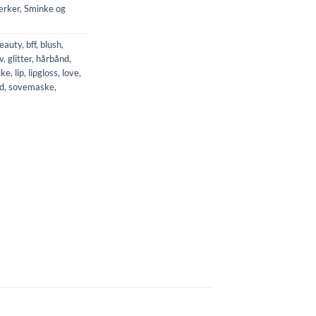
rker
,
Sminke og
eauty
,
bff
,
blush
,
v
,
glitter
,
hårbånd
,
ike
,
lip
,
lipgloss
,
love
,
d
,
sovemaske
,