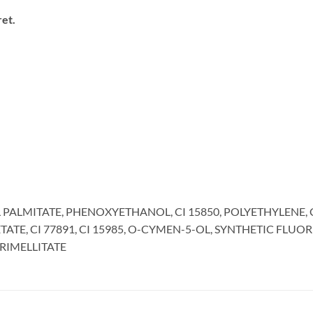
ret.
PALMITATE, PHENOXYETHANOL, CI 15850, POLYETHYLENE, C
ATE, CI 77891, CI 15985, O-CYMEN-5-OL, SYNTHETIC FLU
RIMELLITATE