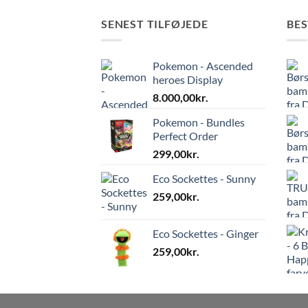
SENEST TILFØJEDE
BE
Pokemon - Ascended
heroes Display
8.000,00
kr.
Pokemon - Bundles
Perfect Order
299,00
kr.
Eco Sockettes - Sunny
259,00
kr.
Eco Sockettes - Ginger
259,00
kr.