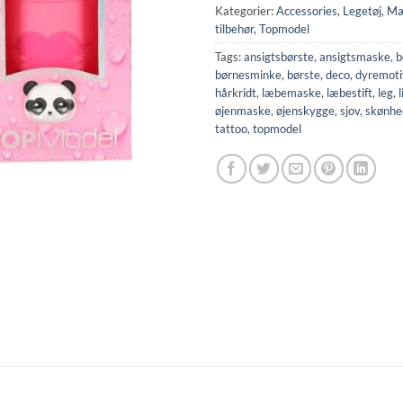
Kategorier:
Accessories
,
Legetøj
,
Mæ
tilbehør
,
Topmodel
Tags:
ansigtsbørste
,
ansigtsmaske
,
b
børnesminke
,
børste
,
deco
,
dyremoti
hårkridt
,
læbemaske
,
læbestift
,
leg
,
l
øjenmaske
,
øjenskygge
,
sjov
,
skønhe
tattoo
,
topmodel