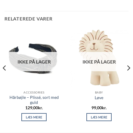
RELATEREDE VARER
IKKE PÅ LAGER
IKKE PÅ LAGER
ACCESSORIES
BABY
Hårbøjle – Plissé, sort med
Løve
guld
129,00
kr.
99,00
kr.
LÆS MERE
LÆS MERE