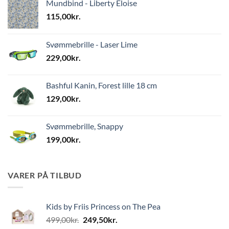
Mundbind - Liberty Eloise
115,00
kr.
Svømmebrille - Laser Lime
229,00
kr.
Bashful Kanin, Forest lille 18 cm
129,00
kr.
Svømmebrille, Snappy
199,00
kr.
VARER PÅ TILBUD
Kids by Friis Princess on The Pea
Den
Den
499,00
kr.
249,50
kr.