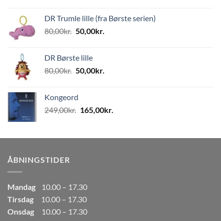
oprindelige
aktuelle
pris
pris
DR Trumle lille (fra Børste serien)
var:
er:
Den
Den
80,00
kr.
50,00
kr.
499,00kr..
249,50kr..
oprindelige
aktuelle
pris
pris
DR Børste lille
var:
er:
Den
Den
80,00
kr.
50,00
kr.
80,00kr..
50,00kr..
oprindelige
aktuelle
pris
pris
Kongeord
var:
er:
Den
Den
249,00
kr.
165,00
kr.
80,00kr..
50,00kr..
oprindelige
aktuelle
pris
pris
var:
er:
249,00kr..
165,00kr..
ÅBNINGSTIDER
Mandag
10.00 – 17.30
Tirsdag
10.00 – 17.30
Onsdag
10.00 – 17.30