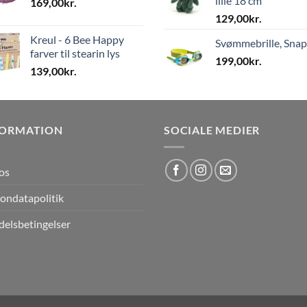
lille 18 cm
169,00
kr.
129,00
kr.
Kreul - 6 Bee Happy
Svømmebrille, Sna
farver til stearin lys
199,00
kr.
139,00
kr.
FORMATION
SOCIALE MEDIER
os
ondatapolitik
elsbetingelser