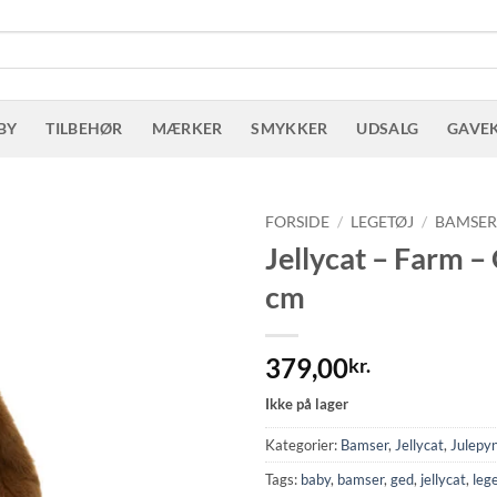
BY
TILBEHØR
MÆRKER
SMYKKER
UDSALG
GAVE
FORSIDE
/
LEGETØJ
/
BAMSE
Jellycat – Farm –
cm
379,00
kr.
Ikke på lager
Kategorier:
Bamser
,
Jellycat
,
Julepy
Tags:
baby
,
bamser
,
ged
,
jellycat
,
leg