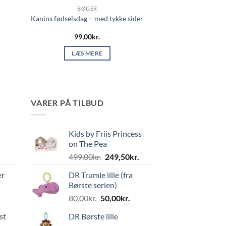
BØGER
Kanins fødselsdag – med tykke sider
99,00
kr.
LÆS MERE
VARER PÅ TILBUD
Kids by Friis Princess
on The Pea
Den
Den
499,00
kr.
249,50
kr.
oprindelige
aktuelle
er
DR Trumle lille (fra
pris
pris
Børste serien)
var:
er:
Den
Den
80,00
kr.
50,00
kr.
499,00kr..
249,50kr..
oprindelige
aktuelle
st
DR Børste lille
pris
pris