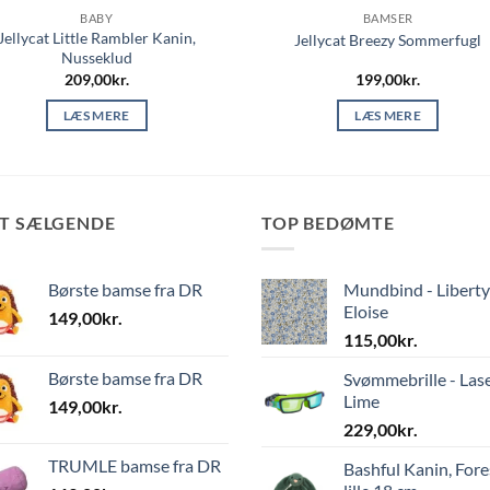
BABY
BAMSER
Jellycat Little Rambler Kanin,
Jellycat Breezy Sommerfugl
Nusseklud
209,00
kr.
199,00
kr.
LÆS MERE
LÆS MERE
ST SÆLGENDE
TOP BEDØMTE
Børste bamse fra DR
Mundbind - Liberty
Eloise
149,00
kr.
115,00
kr.
Børste bamse fra DR
Svømmebrille - Las
Lime
149,00
kr.
229,00
kr.
TRUMLE bamse fra DR
Bashful Kanin, Fore