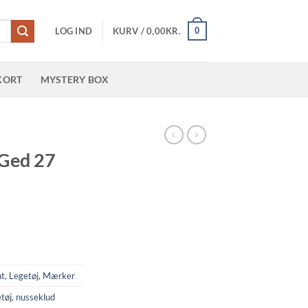
0
LOG IND
KURV /
0,00
KR.
KORT
MYSTERY BOX
R
 Ged 27
nt
,
Legetøj
,
Mærker
etøj
,
nusseklud