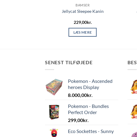
MSER
BAMSER
rdy Roy Løve,
Jellycat Sleepee Kanin
etslegetøj
,00
kr.
229,00
kr.
 MERE
LÆS MERE
SENEST TILFØJEDE
BE
Pokemon - Ascended
heroes Display
8.000,00
kr.
Pokemon - Bundles
Perfect Order
299,00
kr.
Eco Sockettes - Sunny