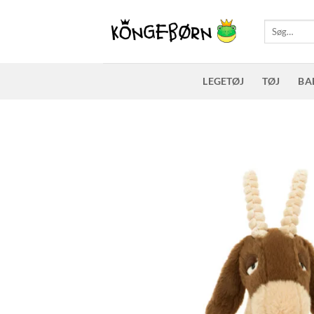
Fortsæt
til
Søg
efter:
indhold
LEGETØJ
TØJ
BA