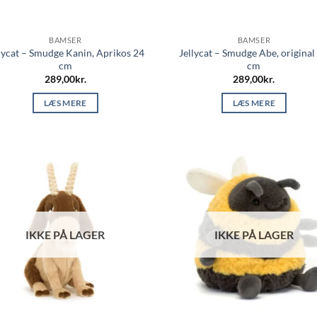
BAMSER
BAMSER
lycat – Smudge Kanin, Aprikos 24
Jellycat – Smudge Abe, original
cm
cm
289,00
kr.
289,00
kr.
LÆS MERE
LÆS MERE
IKKE PÅ LAGER
IKKE PÅ LAGER