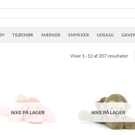
BY
TILBEHØR
MÆRKER
SMYKKER
UDSALG
GAVE
Sor
Viser 1–12 af 207 resultater
eft
sen
IKKE PÅ LAGER
IKKE PÅ LAGER