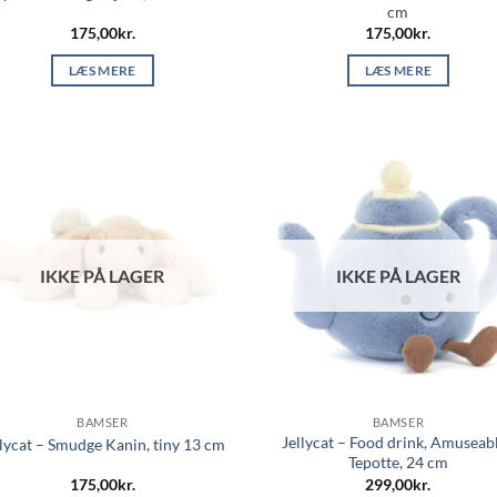
cm
175,00
kr.
175,00
kr.
LÆS MERE
LÆS MERE
IKKE PÅ LAGER
IKKE PÅ LAGER
BAMSER
BAMSER
Jellycat – Food drink, Amuseab
llycat – Smudge Kanin, tiny 13 cm
Tepotte, 24 cm
175,00
kr.
299,00
kr.