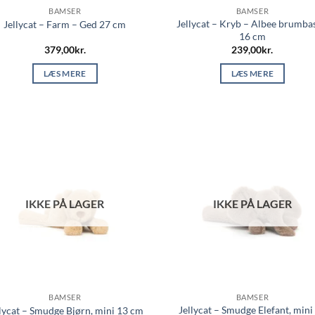
BAMSER
BAMSER
Jellycat – Kryb – Albee brumbas
Jellycat – Farm – Ged 27 cm
16 cm
379,00
kr.
239,00
kr.
LÆS MERE
LÆS MERE
IKKE PÅ LAGER
IKKE PÅ LAGER
BAMSER
BAMSER
Jellycat – Smudge Elefant, mini
lycat – Smudge Bjørn, mini 13 cm