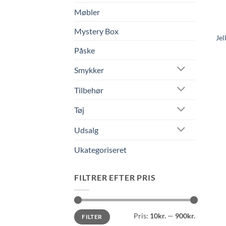
Møbler
Mystery Box
Jel
Påske
Smykker
Tilbehør
Tøj
Udsalg
Ukategoriseret
FILTRER EFTER PRIS
Mindste
Højeste
Pris:
10kr.
—
900kr.
FILTER
pris
pris