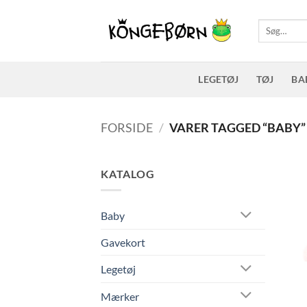
Fortsæt
til
Søg
efter:
indhold
LEGETØJ
TØJ
BA
FORSIDE
/
VARER TAGGED “BABY”
KATALOG
Baby
Gavekort
Legetøj
Mærker