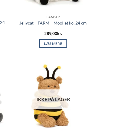
BAMSER
 24
Jellycat – FARM – Mooliet ko, 24 cm
289,00
kr.
LÆS MERE
IKKE PÅ LAGER