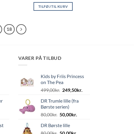
TILFØJ TIL KURV
18
VARER PÅ TILBUD
Kids by Friis Princess
on The Pea
Den
Den
499,00
kr.
249,50
kr.
oprindelige
aktuelle
er
DR Trumle lille (fra
pris
pris
Børste serien)
var:
er:
Den
Den
80,00
kr.
50,00
kr.
499,00kr..
249,50kr..
oprindelige
aktuelle
st
DR Børste lille
pris
pris
Den
Den
80,00
kr.
var:
50,00
kr.
er: