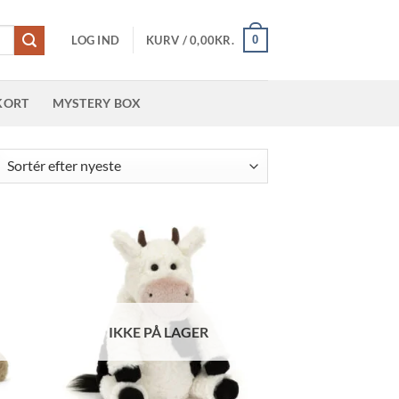
0
LOG IND
KURV /
0,00
KR.
KORT
MYSTERY BOX
teret
er
este
IKKE PÅ LAGER