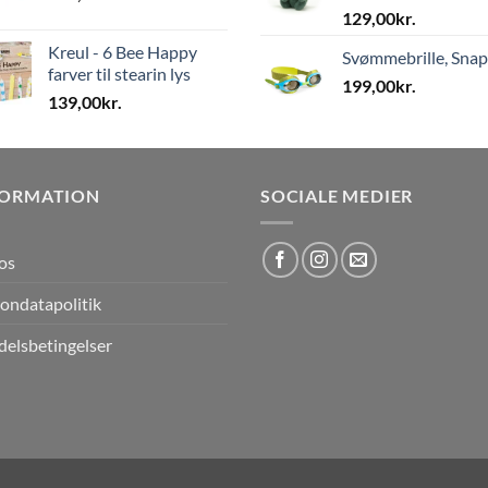
129,00
kr.
Kreul - 6 Bee Happy
Svømmebrille, Sna
farver til stearin lys
199,00
kr.
139,00
kr.
FORMATION
SOCIALE MEDIER
os
ondatapolitik
elsbetingelser