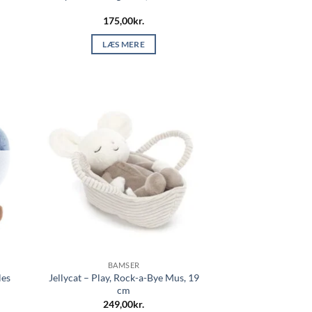
175,00
kr.
LÆS MERE
BAMSER
les
Jellycat – Play, Rock-a-Bye Mus, 19
cm
249,00
kr.