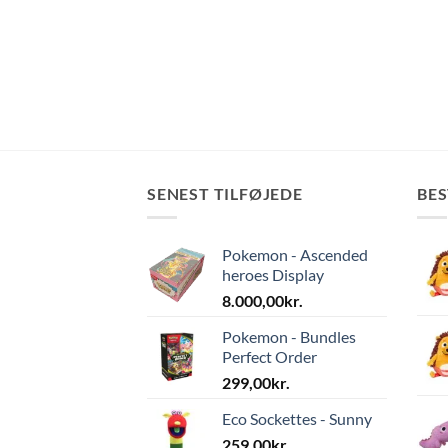
SENEST TILFØJEDE
BE
Pokemon - Ascended
heroes Display
8.000,00
kr.
Pokemon - Bundles
Perfect Order
299,00
kr.
Eco Sockettes - Sunny
259,00
kr.