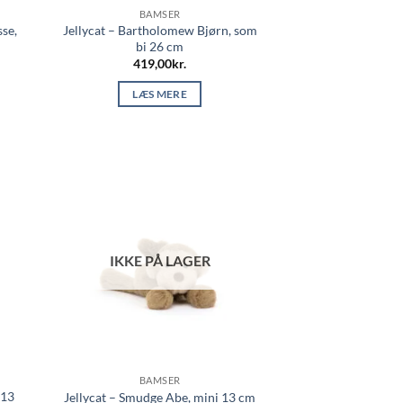
BAMSER
se,
Jellycat – Bartholomew Bjørn, som
bi 26 cm
419,00
kr.
LÆS MERE
IKKE PÅ LAGER
BAMSER
 13
Jellycat – Smudge Abe, mini 13 cm