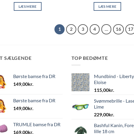
LÆS MERE
LÆS MERE
1
2
3
4
…
16
17
ST SÆLGENDE
TOP BEDØMTE
Børste bamse fra DR
Mundbind - Liberty
Eloise
149,00
kr.
115,00
kr.
Børste bamse fra DR
Svømmebrille - Las
Lime
149,00
kr.
229,00
kr.
TRUMLE bamse fra DR
Bashful Kanin, Fore
lille 18 cm
169,00
kr.