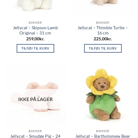
BAMSER
BAMSER
Jellycat – Skipson Lamb
Jellycat – Thimble Turtle –
Original – 31 cm
16 cm
259,00
kr.
225,00
kr.
TILFØJ TIL KURV
TILFØJ TIL KURV
IKKE PÅ LAGER
BAMSER
BAMSER
Jellycat – Smudge Pig – 24
Jellycat – Bartholomew Bear