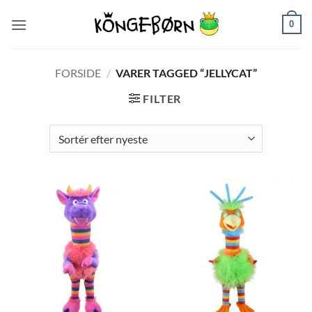
Fortsæt
0
til
indhold
FORSIDE
/
VARER TAGGED “JELLYCAT”
FILTER