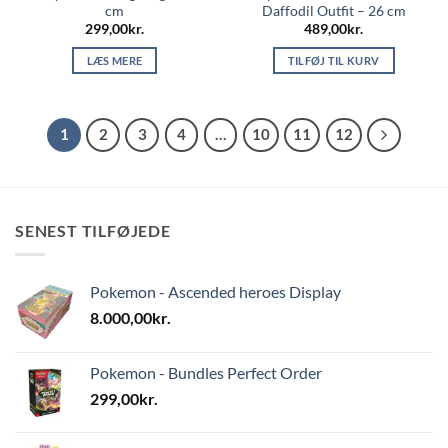
cm
Daffodil Outfit – 26 cm
299,00
kr.
489,00
kr.
LÆS MERE
TILFØJ TIL KURV
1
2
3
4
…
10
11
12
SENEST TILFØJEDE
Pokemon - Ascended heroes Display
8.000,00
kr.
Pokemon - Bundles Perfect Order
299,00
kr.