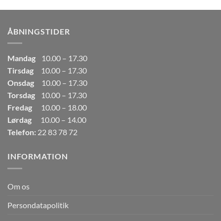
pris
pris
var:
er:
249,00kr..
165,00kr..
ÅBNINGSTIDER
Mandag
10.00 – 17.30
Tirsdag
10.00 – 17.30
Onsdag
10.00 – 17.30
Torsdag
10.00 – 17.30
Fredag
10.00 – 18.00
Lørdag
10.00 – 14.00
Telefon:
22 83 78 72
INFORMATION
Om os
Persondatapolitik