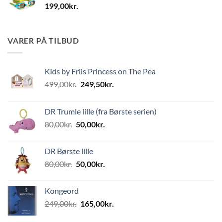
199,00
kr.
VARER PÅ TILBUD
Kids by Friis Princess on The Pea
Den
Den
499,00
kr.
249,50
kr.
oprindelige
aktuelle
pris
pris
DR Trumle lille (fra Børste serien)
var:
er:
Den
Den
80,00
kr.
50,00
kr.
499,00kr..
249,50kr..
oprindelige
aktuelle
pris
pris
DR Børste lille
var:
er:
Den
Den
80,00
kr.
50,00
kr.
80,00kr..
50,00kr..
oprindelige
aktuelle
pris
pris
Kongeord
var:
er:
Den
Den
249,00
kr.
165,00
kr.
80,00kr..
50,00kr..
oprindelige
aktuelle