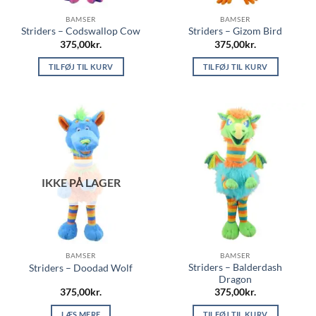
BAMSER
BAMSER
Striders – Codswallop Cow
Striders – Gizom Bird
375,00
kr.
375,00
kr.
TILFØJ TIL KURV
TILFØJ TIL KURV
IKKE PÅ LAGER
BAMSER
BAMSER
Striders – Balderdash
Striders – Doodad Wolf
Dragon
375,00
kr.
375,00
kr.
LÆS MERE
TILFØJ TIL KURV