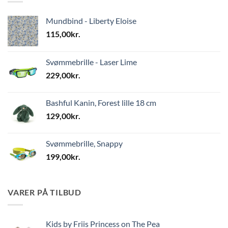
Mundbind - Liberty Eloise
115,00
kr.
Svømmebrille - Laser Lime
229,00
kr.
Bashful Kanin, Forest lille 18 cm
129,00
kr.
Svømmebrille, Snappy
199,00
kr.
VARER PÅ TILBUD
Kids by Friis Princess on The Pea