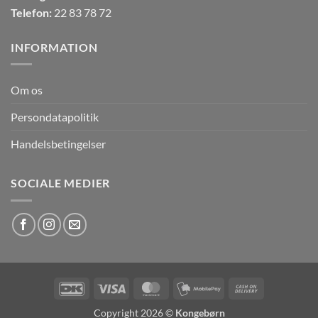
Telefon:
22 83 78 72
INFORMATION
Om os
Persondatapolitik
Handelsbetingelser
SOCIALE MEDIER
DanKort
Visa
MasterCard
MobilePay
Cash
On
Copyright 2026 ©
Kongebørn