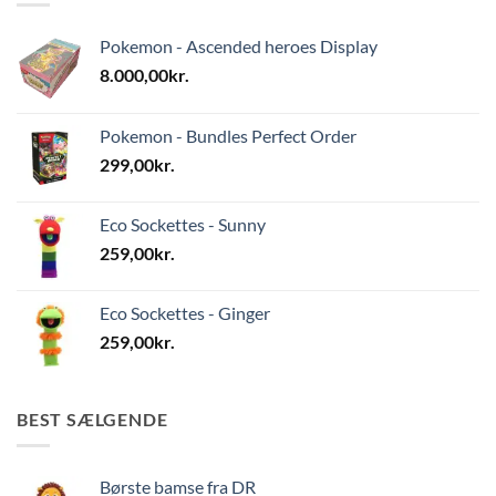
Pokemon - Ascended heroes Display
8.000,00
kr.
Pokemon - Bundles Perfect Order
299,00
kr.
Eco Sockettes - Sunny
259,00
kr.
Eco Sockettes - Ginger
259,00
kr.
BEST SÆLGENDE
Børste bamse fra DR