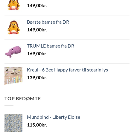
149,00
kr.
Børste bamse fra DR
149,00
kr.
TRUMLE bamse fra DR
169,00
kr.
Kreul - 6 Bee Happy farver til stearin lys
139,00
kr.
TOP BEDØMTE
Mundbind - Liberty Eloise
115,00
kr.