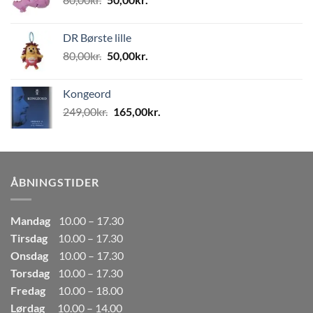
499,00kr..
249,50kr..
oprindelige
aktuelle
pris
pris
DR Børste lille
var:
er:
Den
Den
80,00
kr.
50,00
kr.
80,00kr..
50,00kr..
oprindelige
aktuelle
pris
pris
Kongeord
var:
er:
Den
Den
249,00
kr.
165,00
kr.
80,00kr..
50,00kr..
oprindelige
aktuelle
pris
pris
var:
er:
249,00kr..
165,00kr..
ÅBNINGSTIDER
Mandag
10.00 – 17.30
Tirsdag
10.00 – 17.30
Onsdag
10.00 – 17.30
Torsdag
10.00 – 17.30
Fredag
10.00 – 18.00
Lørdag
10.00 – 14.00