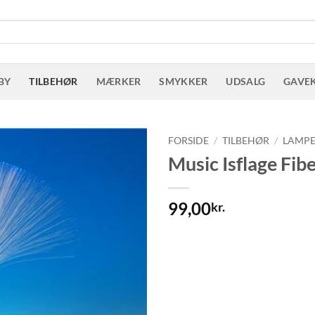
BY
TILBEHØR
MÆRKER
SMYKKER
UDSALG
GAVE
FORSIDE
/
TILBEHØR
/
LAMP
Music Isflage Fib
99,00
kr.