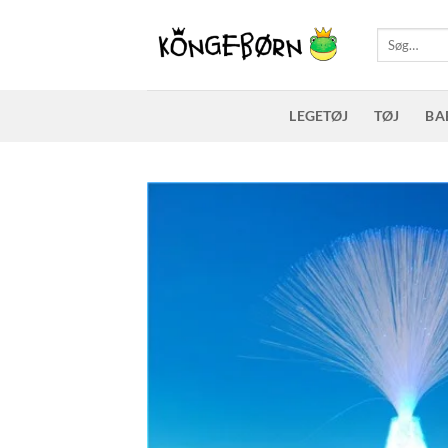
Fortsæt
til
Søg
efter:
indhold
LEGETØJ
TØJ
BA