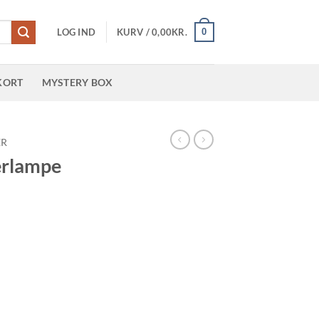
0
LOG IND
KURV /
0,00
KR.
KORT
MYSTERY BOX
ER
erlampe