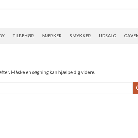
BY
TILBEHØR
MÆRKER
SMYKKER
UDSALG
GAVE
r efter. Måske en søgning kan hjælpe dig videre.