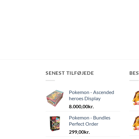
SENEST TILFØJEDE
BE
Pokemon - Ascended
heroes Display
8.000,00
kr.
Pokemon - Bundles
Perfect Order
299,00
kr.