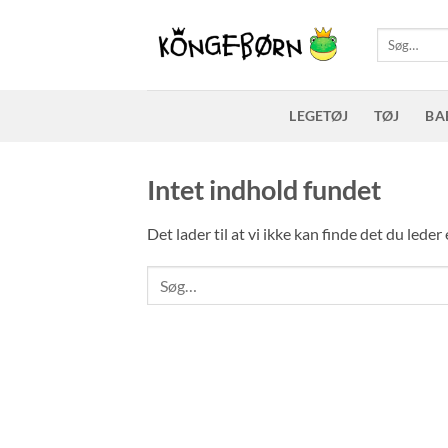
Fortsæt
til
Søg
efter:
indhold
LEGETØJ
TØJ
BA
Intet indhold fundet
Det lader til at vi ikke kan finde det du lede