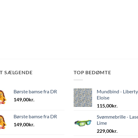
ST SÆLGENDE
TOP BEDØMTE
Børste bamse fra DR
Mundbind - Liberty
Eloise
149,00
kr.
115,00
kr.
Børste bamse fra DR
Svømmebrille - Las
Lime
149,00
kr.
229,00
kr.