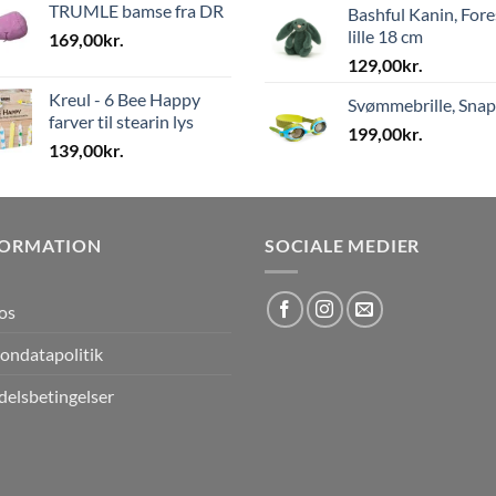
TRUMLE bamse fra DR
Bashful Kanin, Fore
lille 18 cm
169,00
kr.
129,00
kr.
Kreul - 6 Bee Happy
Svømmebrille, Sna
farver til stearin lys
199,00
kr.
139,00
kr.
FORMATION
SOCIALE MEDIER
os
ondatapolitik
elsbetingelser