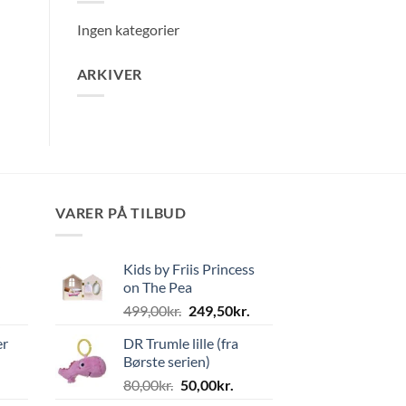
Ingen kategorier
ARKIVER
VARER PÅ TILBUD
Kids by Friis Princess
on The Pea
Den
Den
499,00
kr.
249,50
kr.
oprindelige
aktuelle
er
DR Trumle lille (fra
pris
pris
Børste serien)
var:
er:
Den
Den
80,00
kr.
50,00
kr.
499,00kr..
249,50kr..
oprindelige
aktuelle