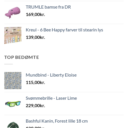
TRUMLE bamse fra DR
169,00
kr.
Kreul - 6 Bee Happy farver til stearin lys
139,00
kr.
TOP BEDØMTE
Mundbind - Liberty Eloise
115,00
kr.
Svømmebrille - Laser Lime
229,00
kr.
Bashful Kanin, Forest lille 18 cm