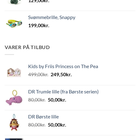
129,00
kr.
Svømmebrille, Snappy
199,00
kr.
VARER PÅ TILBUD
Kids by Friis Princess on The Pea
Den
Den
499,00
kr.
249,50
kr.
oprindelige
aktuelle
pris
pris
DR Trumle lille (fra Børste serien)
var:
er:
Den
Den
80,00
kr.
50,00
kr.
499,00kr..
249,50kr..
oprindelige
aktuelle
pris
pris
DR Børste lille
var:
er:
Den
Den
80,00
kr.
50,00
kr.
80,00kr..
50,00kr..
oprindelige
aktuelle
pris
pris