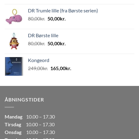
pris
pris
DR Trumle lille (fra Børste serien)
var:
er:
Den
Den
80,00
kr.
50,00
kr.
499,00kr..
249,50kr..
oprindelige
aktuelle
pris
pris
DR Børste lille
var:
er:
Den
Den
80,00
kr.
50,00
kr.
80,00kr..
50,00kr..
oprindelige
aktuelle
pris
pris
Kongeord
var:
er:
Den
Den
249,00
kr.
165,00
kr.
80,00kr..
50,00kr..
oprindelige
aktuelle
pris
pris
var:
er:
249,00kr..
165,00kr..
ÅBNINGSTIDER
Mandag
10.00 – 17.30
Tirsdag
10.00 – 17.30
Onsdag
10.00 – 17.30