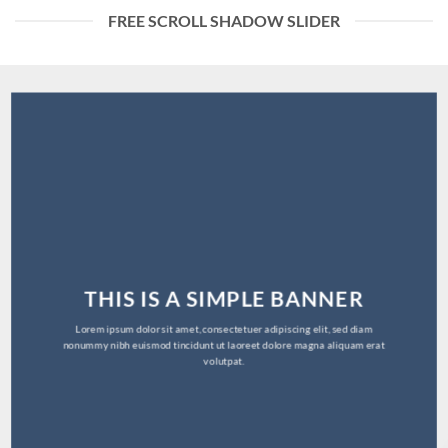
FREE SCROLL SHADOW SLIDER
THIS IS A SIMPLE BANNER
Lorem ipsum dolor sit amet, consectetuer adipiscing elit, sed diam
nonummy nibh euismod tincidunt ut laoreet dolore magna aliquam erat
volutpat.