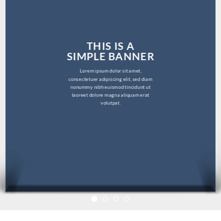
THIS IS A
SIMPLE BANNER
Lorem ipsum dolor sit amet,
consectetuer adipiscing elit, sed diam
nonummy nibh euismod tincidunt ut
laoreet dolore magna aliquam erat
volutpat.