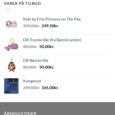
VARER PÅ TILBUD
Kids by Friis Princess on The Pea
Den
Den
499,00
kr.
249,50
kr.
oprindelige
aktuelle
pris
pris
DR Trumle lille (fra Børste serien)
var:
er:
Den
Den
80,00
kr.
50,00
kr.
499,00kr..
249,50kr..
oprindelige
aktuelle
pris
pris
DR Børste lille
var:
er:
Den
Den
80,00
kr.
50,00
kr.
80,00kr..
50,00kr..
oprindelige
aktuelle
pris
pris
Kongeord
var:
er:
Den
Den
249,00
kr.
165,00
kr.
80,00kr..
50,00kr..
oprindelige
aktuelle
pris
pris
var:
er:
249,00kr..
165,00kr..
ÅBNINGSTIDER