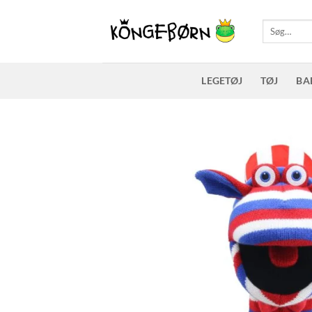
Fortsæt
til
Søg
efter:
indhold
LEGETØJ
TØJ
BA