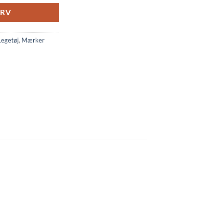
URV
Legetøj
,
Mærker