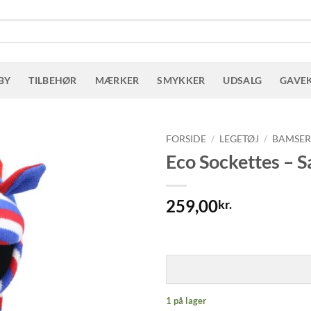
BY
TILBEHØR
MÆRKER
SMYKKER
UDSALG
GAVE
FORSIDE
/
LEGETØJ
/
BAMSE
Eco Sockettes –
259,00
kr.
1 på lager