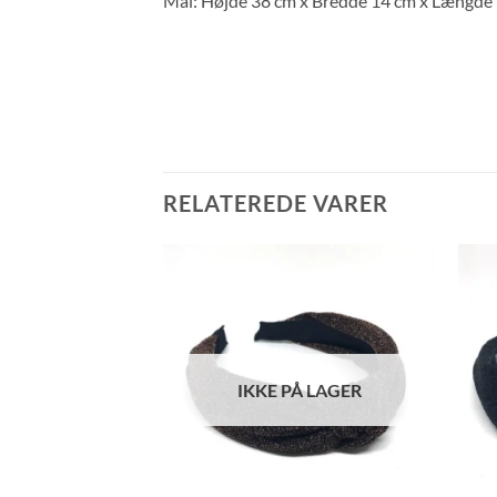
Mål: Højde 38 cm x Bredde 14 cm x Længde 
RELATEREDE VARER
IKKE PÅ LAGER