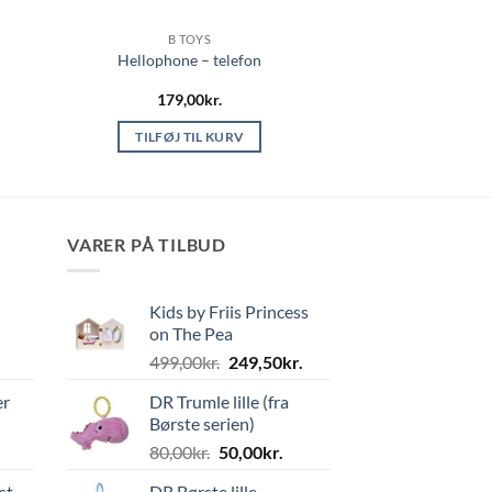
B TOYS
Hellophone – telefon
179,00
kr.
TILFØJ TIL KURV
VARER PÅ TILBUD
Kids by Friis Princess
on The Pea
Den
Den
499,00
kr.
249,50
kr.
oprindelige
aktuelle
er
DR Trumle lille (fra
pris
pris
Børste serien)
var:
er:
Den
Den
80,00
kr.
50,00
kr.
499,00kr..
249,50kr..
oprindelige
aktuelle
st
DR Børste lille