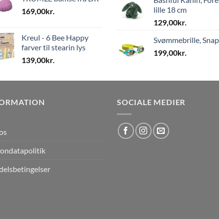
lille 18 cm
169,00
kr.
129,00
kr.
Kreul - 6 Bee Happy
Svømmebrille, Sna
farver til stearin lys
199,00
kr.
139,00
kr.
FORMATION
SOCIALE MEDIER
os
ondatapolitik
elsbetingelser