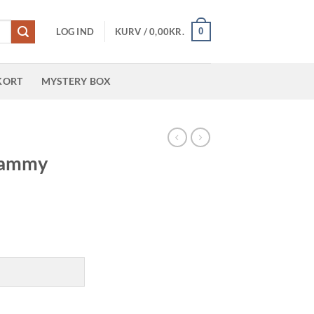
0
LOG IND
KURV /
0,00
KR.
KORT
MYSTERY BOX
R
 Sammy