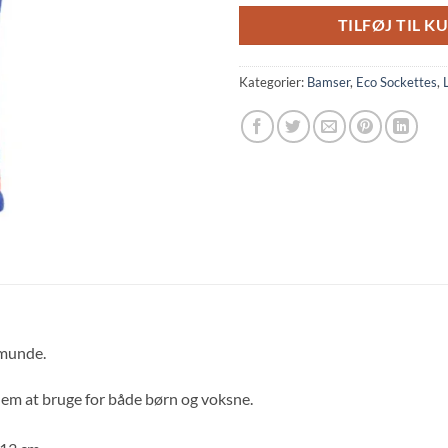
TILFØJ TIL K
Kategorier:
Bamser
,
Eco Sockettes
,
 munde.
nem at bruge for både børn og voksne.