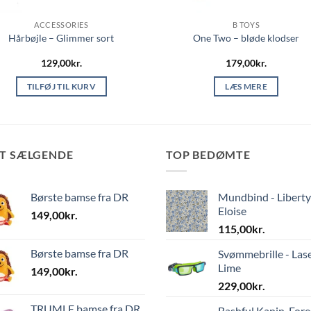
ACCESSORIES
B TOYS
Hårbøjle – Glimmer sort
One Two – bløde klodser
129,00
kr.
179,00
kr.
TILFØJ TIL KURV
LÆS MERE
ST SÆLGENDE
TOP BEDØMTE
Børste bamse fra DR
Mundbind - Liberty
Eloise
149,00
kr.
115,00
kr.
Børste bamse fra DR
Svømmebrille - Las
Lime
149,00
kr.
229,00
kr.
TRUMLE bamse fra DR
Bashful Kanin, Fore