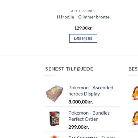
SSORIES
ACCESSORIES
ora Hårklemme –
Hårbøjle – Glimmer bronze
deaux
,00
kr.
129,00
kr.
 TIL KURV
LÆS MERE
SENEST TILFØJEDE
BE
Pokemon - Ascended
heroes Display
8.000,00
kr.
Pokemon - Bundles
Perfect Order
299,00
kr.
Eco Sockettes - Sunny